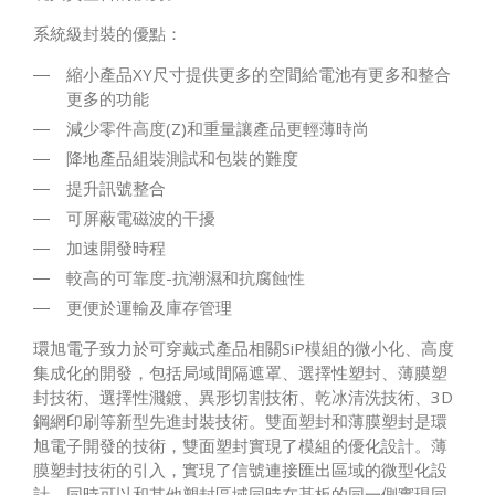
系統級封裝的優點：
縮小產品XY尺寸提供更多的空間給電池有更多和整合
更多的功能
減少零件高度(Z)和重量讓產品更輕薄時尚
降地產品組裝測試和包裝的難度
提升訊號整合
可屏蔽電磁波的干擾
加速開發時程
較高的可靠度-抗潮濕和抗腐蝕性
更便於運輸及庫存管理
環旭電子致力於可穿戴式產品相關SiP模組的微小化、高度
集成化的開發，包括局域間隔遮罩、選擇性塑封、薄膜塑
封技術、選擇性濺鍍、異形切割技術、乾冰清洗技術、3D
鋼網印刷等新型先進封裝技術。雙面塑封和薄膜塑封是環
旭電子開發的技術，雙面塑封實現了模組的優化設計。薄
膜塑封技術的引入，實現了信號連接匯出區域的微型化設
計，同時可以和其他塑封區域同時在基板的同一側實現同