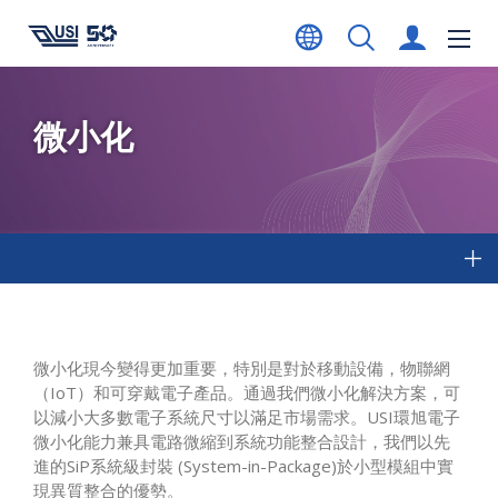
微小化
微小化現今變得更加重要，特別是對於移動設備，物聯網
（IoT）和可穿戴電子產品。通過我們微小化解決方案，可
以減小大多數電子系統尺寸以滿足市場需求。USI環旭電子
微小化能力兼具電路微縮到系統功能整合設計，我們以先
進的SiP系統級封裝 (System-in-Package)於小型模組中實
現異質整合的優勢。