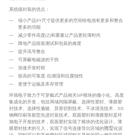
系统级封装的优点：
缩小产品XY尺寸提供更多的空间给电池有更多和整合
更多的功能
减少零件高度(Z)和重量让产品更轻薄时尚
降地产品组装测试和包装的难度
提升讯号整合
可屏蔽电磁波的干扰
加速开发时程
较高的可靠度-抗潮湿和抗腐蚀性
更便于运输及库存管理
环旭电子致力于可穿戴式产品相关SiP模块的微小化、高度
集成化的开发，包括局域间隔屏蔽、选择性塑封、薄膜塑
封技术、选择性溅镀、异形切割技术、干冰清洗技术、3D
钢网印刷等新型先进封装技术。双面塑封和薄膜塑封是环
旭电子开发的技术，双面塑封实现了模块的优化设计。薄
膜塑封技术的引入，实现了信号连接导出区域的
化设
微型
计，同时可以和其他塑封区域同时在基板的同一侧实现同