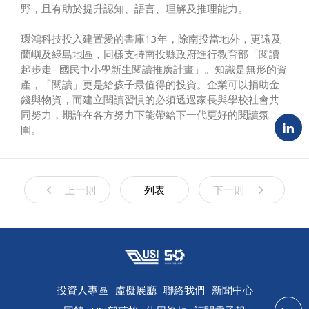
野，且有助於提升認知、語言、理解及推理能力。
環鴻科技投入建置愛的書庫13年，除南投當地外，更遠及
蘭嶼及綠島地區，同樣支持南投縣政府進行教育部「閱讀
起步走─國民中小學新生閱讀推廣計畫」。知識是無形的資
產，「閱讀」更是給孩子最值得的投資。企業可以捐助金
錢與物資，而建立閱讀習慣的必須透過家長與學校社會共
同努力，期許在各方努力下能帶給下一代更好的閱讀氛
圍。
上一則
列表
下一則
投資人專區
虛擬展廳
聯絡我們
新聞中心