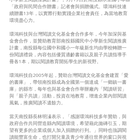
「政府與民間合作贈書」記者會與捐贈儀式。環鴻科技連
續贈書13年，以實際行動實踐企業社會責任，為當地教育
環境盡心力。
環鴻科技與台灣閱讀文化基金會合作多年，今年加深與基
金會合作，並贊助教育部南投縣國民中小學新生閱讀推廣
計畫，南投縣每位國中和國小一年級新生均由學校轉贈一
份閱讀禮袋，內容包括優質適齡書籍以及親子共讀指導手
冊各1本，期以閱讀教育開拓學生的新視野。
環鴻科技自2005年起，贊助台灣閱讀文化基金會建置「愛
的書庫」，帶領南投縣成為全國第一個達成「一鄉鎮一書
庫」的縣市，每年也與基金會合作舉辦廠內「閱讀研習」
與「親子共讀」活動，投資在地教育，增進企業內部閱讀
風氣，推廣閱讀不遺餘力。
當天南投縣長林明溱表示，「感謝環鴻科技多年贊助，與
政府合作共同營造縣內閱讀環境，希望藉此拋磚引玉，期
望有更多的企業或個人加入捐贈的行列。」同時也強調閱
讀能豐富生命，也打開兒童及青少年通往世界的窗口與視