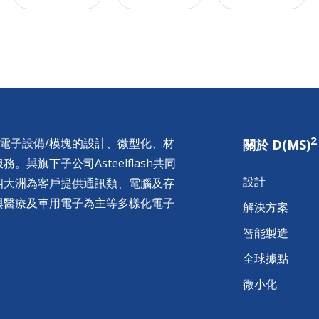
2
供電子設備/模塊的設計、微型化、材
關於 D(MS)
與旗下子公司Asteelflash共同
設計
四大洲為客戶提供通訊類、電腦及存
與醫療及車用電子為主等多樣化電子
解決方案
智能製造
全球據點
微小化