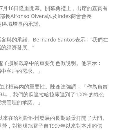
Site)於7月16日隆重開幕。開幕典禮上，出席的嘉賓有
Alfonso Olvera以及Index商會會長
願景和對區域增長的承諾。
的承諾。Bernardo Santos表示：“我們在
的經濟發展。”
環旭電子擴展戰略中的重要角色做說明。他表示：
場中客戶的需求。」
在此框架內的重要性。陳逢達強調：「作為負責
年，我們的瓜達拉哈拉廠達到了100%的綠色
環境管理的承諾。」
62年以來在哈利斯科州發展的長期願景打開了大門。
營，對於環旭電子自1997年以來對本州的信