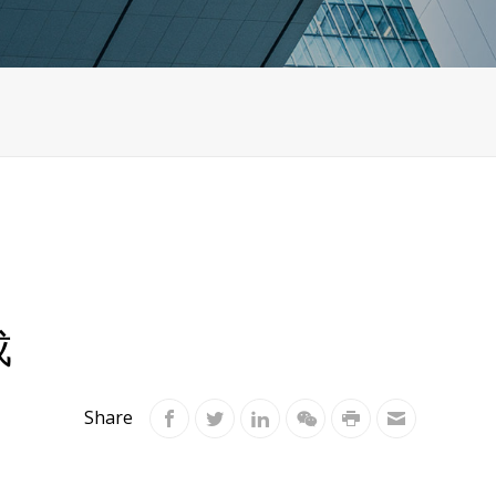
成
Share