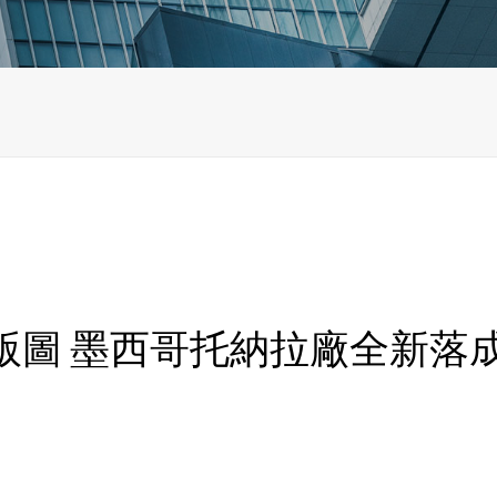
版圖 墨西哥托納拉廠全新落