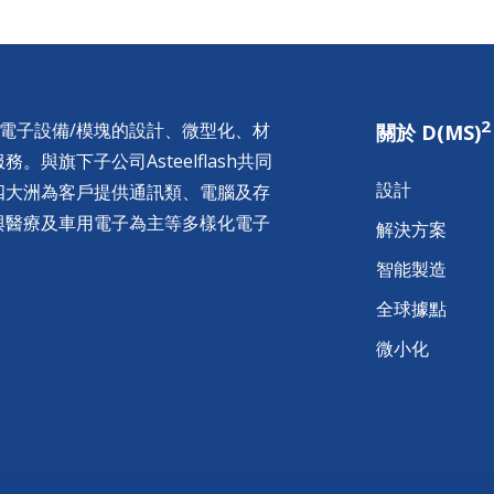
2
供電子設備/模塊的設計、微型化、材
關於 D(MS)
與旗下子公司Asteelflash共同
設計
四大洲為客戶提供通訊類、電腦及存
與醫療及車用電子為主等多樣化電子
解決方案
智能製造
全球據點
微小化