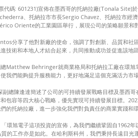
所股票代碼: 601231)宣佈在墨西哥的托納拉廠(Tonala 
derra、托納拉市市長Sergio Chavez、托納拉市經濟部長
o Periférico Oriente的工業園區舉行，展現公司的策略
antos分享了他對新廠的使命，強調了對創新、品質和社區參與
進技術和本地人才結合起來，共同推動成功並促進該地區
atthew Behringer就商業格局和托納拉工廠在
，使我們能夠提升服務能力，更好地滿足這個充滿活力市
深副總陳逢達簡述了公司的可持續發展戰略目標及墨西哥
和包容等四大核心戰略，優先實現可持續發展目標。2023
我們的托納拉廠，進一步強化我們對負責任的商業實踐和
erra說：「環旭電子這項投資的宣佈，為我們繼續鞏固自19
品質的工作亦是如此。在哈利斯科州，我們秉持長遠目光運