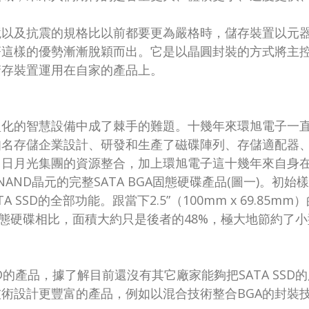
境以及抗震的規格比以前都要更為嚴格時，儲存裝置以元
著這樣的優勢漸漸脫穎而出。它是以晶圓封裝的方式將主
儲存裝置運用在自家的產品上。
型化的智慧設備中成了棘手的難題。十幾年來環旭電子一
存儲企業設計、研發和生產了磁碟陣列、存儲適配器、SAT
司日月光集團的資源整合，加上環旭電子這十幾年來自身
AND晶元的完整SATA BGA固態硬碟產品(圖一)。初始樣品
A SSD的全部功能。跟當下2.5”（100mm x 69.8
的SATA固態硬碟相比，面積大約只是後者的48%，極大地節
D的產品，據了解目前還沒有其它廠家能夠把SATA SS
術設計更豐富的產品，例如以混合技術整合BGA的封裝技