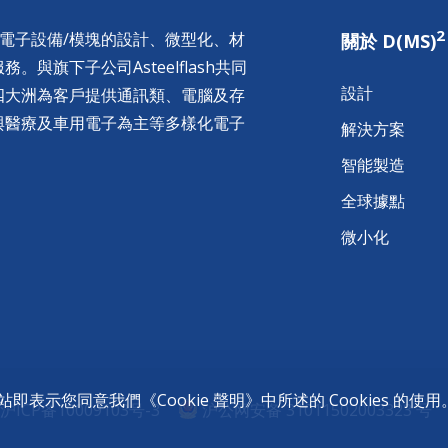
2
供電子設備/模塊的設計、微型化、材
關於 D(MS)
與旗下子公司Asteelflash共同
設計
四大洲為客戶提供通訊類、電腦及存
與醫療及車用電子為主等多樣化電子
解決方案
智能製造
全球據點
微小化
的網站即表示您同意我們《
Cookie 聲明
》中所述的 Cookies 的使用
沪ICP备10009103号-3
沪公网安备 31011502003323 号