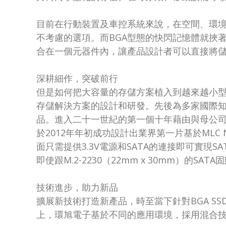
目前在行動裝置及車控系統來說，在空間、環
不考慮的選項。而BGA型態的快閃記憶體就挾
合在一個元器件內，讓產品設計者可以直接將
深耕細作，突破前行
但是如何把大容量的存儲方案植入到越來越小
存儲解決方案的設計和研發。先後為多家國際知名
品。進入二十一世紀的第一個十年藉由與母公
於2012年年初成功設計出業界第一片基於MLC N
面只需提供3.3V電源和SATA的連接即可實現SAT
即使跟M.2-2230（22mm x 30mm）
技術進步，助力新品
擴展新技術打造新產品，時至當下針對BGA SS
上，環旭電子基於不同的應用環境，採用混合技