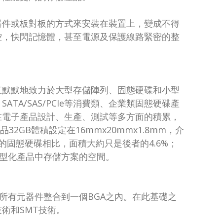
器件或板對板的方式來安裝在裝置上，變成不得
控，快閃記憶體，甚至電源及保護線路緊密的整
直默默地致力於大型存儲陣列、固態硬碟和小型
A/SAS/PCIe等消費類、企業類固態硬碟產
在電子產品設計、生產、測試等多方面的積累，
32GB體積設定在16mmx20mmx1.8mm，介
5mm）的固態硬碟相比，面積大約只是後者的4.6%；
約了小型化產品中存儲方案的空間。
D的所有元器件整合到一個BGA之內。在此基礎之
術和SMT技術。