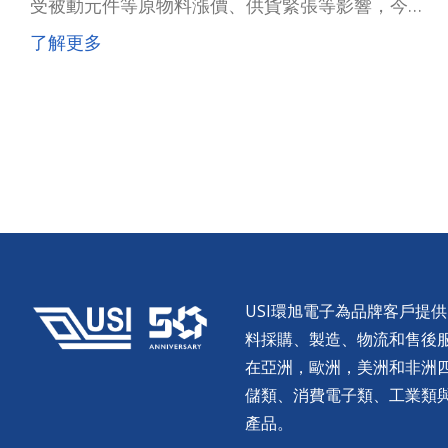
受被動元件等原物料漲價、供貨緊張等影響，今年
全年的獲利料與去年相差不遠。但隨著蘋果等手機
了解更多
廠商發布新品，下半年和明年業績有望好轉。
USI環旭電子為品牌客戶提
料採購、製造、物流和售後服務。
在亞洲，歐洲，美洲和非洲
儲類、消費電子類、工業類
產品。