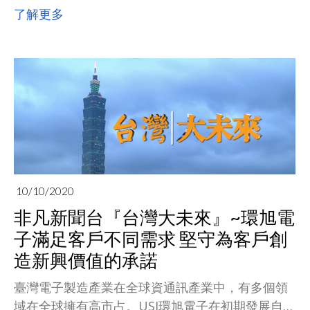
新啟示》的主題演講。他認為，在全球化運營的模
了解更多
式下，如何發揮優勢、提高效率、消化成本、管控
風險，是企業面臨的重大挑戰。因而需要打破既有
的管理模式，適時轉變企業的決策中心。
10/10/2020
非凡新聞台『台灣大未來』~環旭電
子滿足客戶不同需求 堅守為客戶創
造新興價值的承諾
臺灣電子製造產業在全球資通訊產業中，有多個領
域在全球擁有高市占。USI環旭電子在初期發展自有