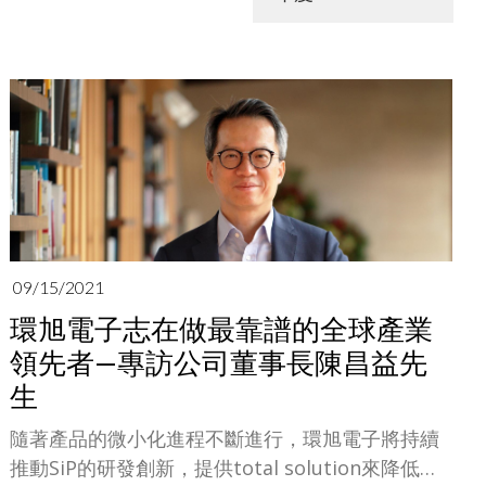
09/15/2021
環旭電子志在做最靠譜的全球產業
領先者—專訪公司董事長陳昌益先
生
隨著產品的微小化進程不斷進行，環旭電子將持續
推動SiP的研發創新，提供total solution來降低成