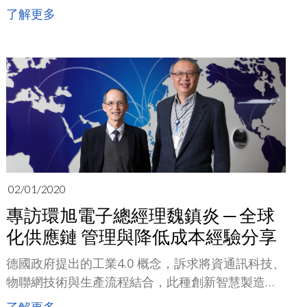
本，向下游其他電子領域拓展推廣，以SiP為核心逐
了解更多
漸打開全球電子製造服務市場空間，實現"全球產業
領先者"的企業願景
02/01/2020
專訪環旭電子總經理魏鎮炎 ─ 全球
化供應鏈 管理與降低成本經驗分享
德國政府提出的工業4.0 概念，訴求將資通訊科技、
物聯網技術與生產流程結合，此種創新智慧製造概
念，近來已成為全球製造業積極搶進的議題。然而