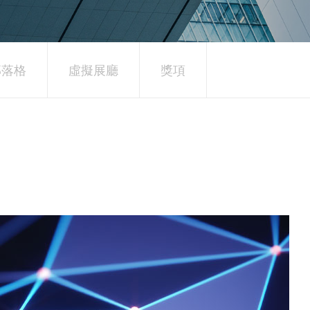
 部落格
虛擬展廳
獎項