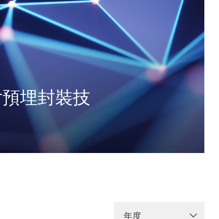
晶片預埋封裝技
年度