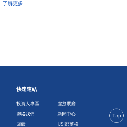
輛上的裝置都需要更快：更大容量的元件來儲存訊
了解更多
息及資料。在NAND和ASIC技術的不斷演進下，
NAND單位面積的存儲密度與日俱增，ASIC性能也
愈來愈好，使得越來越多的注意力轉向小型化的存
儲。在可穿戴、移動設備等領域，未來人們期待的
是容量更大、體積更小、速度更快、性能更高的存
儲產品。
快速連結
投資人專區
虛擬展廳
聯絡我們
新聞中心
Top
回饋
USI部落格