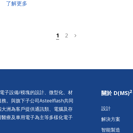
以「脫胎換骨」四個字來形容環旭電子，並不為
了解更多
過。
1
2
2
供電子設備/模塊的設計、微型化、材
關於 D(MS)
與旗下子公司Asteelflash共同
設計
四大洲為客戶提供通訊類、電腦及存
與醫療及車用電子為主等多樣化電子
解決方案
智能製造