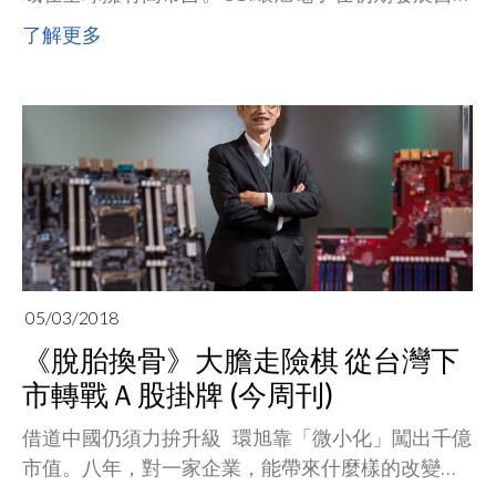
技術，逐步建構由上到下完整電子產業生態鏈後，
了解更多
隨著個人電腦及手機產品在各市場逐步飽和，亦開
始了新興領域發展。
05/03/2018
《脫胎換骨》大膽走險棋 從台灣下
市轉戰Ａ股掛牌 (今周刊)
借道中國仍須力拚升級 環旭靠「微小化」闖出千億
市值。八年，對一家企業，能帶來什麼樣的改變？