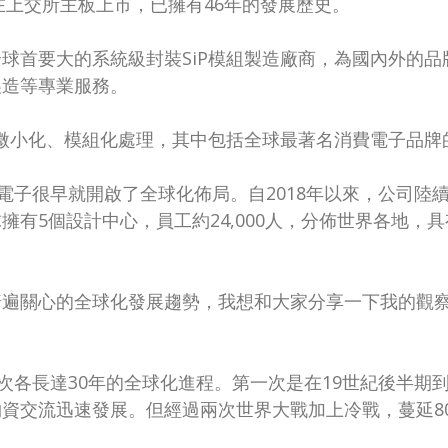
在上交所主板上市，已擁有46年的發展歷史。
球首要大的系統級封裝SiP模組製造廠商，為國內外的
製造等專業服務。
現微小化、模組化處理，其中包括全球最著名消費電子品牌
電子很早就開啟了全球化佈局。自2018年以來，公司陸
擁有5個設計中心，員工約24,000人，分佈世界各地，
普遍關心的全球化發展趨勢，我想和大家分享一下我的觀
次各長達30年的全球化進程。第一次是在19世紀後半期
資交流迅速發展。但經過兩次世界大戰加上冷戰，蔓延8