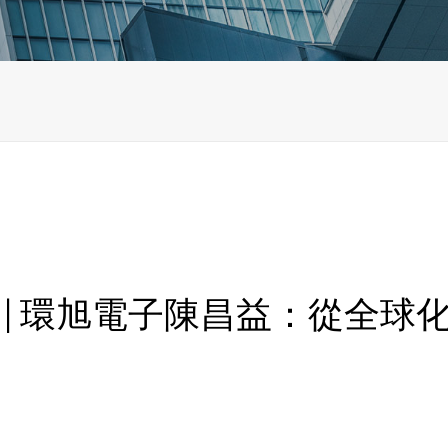
會 | 環旭電子陳昌益：從全