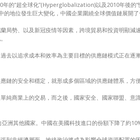
全球化”(Hyperglobalization)以及2010年後的“慢
分工中的地位發生巨大變化，中國企業圍繞全球價值鏈展開
克蘭局勢、以及新冠疫情等因素，跨境貿易和投資明顯減
化。
，過去以追求成本和效率為主要目標的供應鏈模式正在逐
供應鏈的安全和穩定，就形成多個區域的供應鏈體系，方
是單純商業上的交易，而之後，國家安全、國家聯盟、意
轉向亞洲其他國家。中國在美國科技進口的份額下降了約10
擴張到非經濟層面，地緣政治將成為影響全球資源配置的