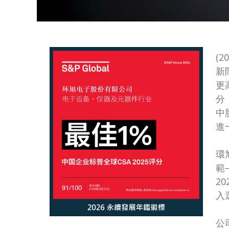
(
新
更
分，
中
進
環
範
2
入
公