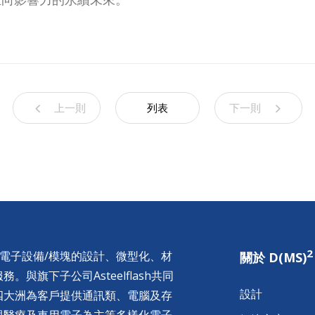
上一則
列表
下一則
2
供電子設備/模塊的設計、微型化、材
關於 D(MS)
與旗下子公司Asteelflash共同
設計
四大洲為客戶提供通訊類、電腦及存