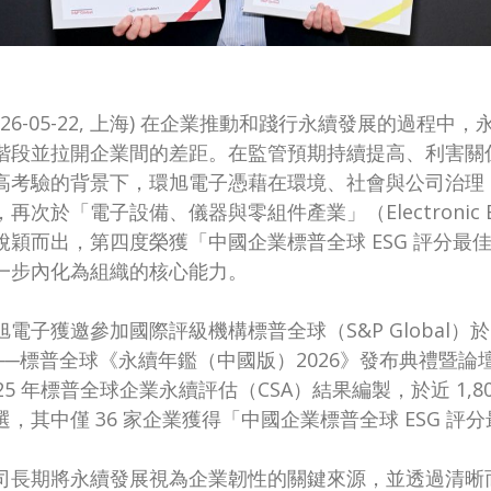
2026-05-22, 上海) 在企業推動和踐行永續發展的過
階段並拉開企業間的差距。在監管預期持續提高、利害關
高考驗的背景下，環旭電子憑藉在環境、社會與公司治理（
再次於「電子設備、儀器與零組件產業」（Electronic Equipm
脫穎而出，第四度榮獲「中國企業標普全球 ESG 評分最
一步內化為組織的核心能力。
旭電子獲邀參加國際評級機構標普全球（S&P Global）於
──標普全球《永續年鑑（中國版）2026》發布典禮暨論
025 年標普全球企業永續評估（CSA）結果編製，於近 1,8
選，其中僅 36 家企業獲得「中國企業標普全球 ESG 評
司長期將永續發展視為企業韌性的關鍵來源，並透過清晰而