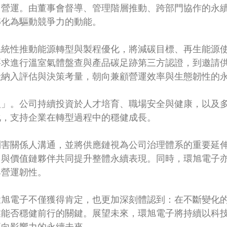
常營運。由董事會督導、管理階層推動、跨部門協作的永
轉化為驅動競爭力的動能。
系統性推動能源轉型與製程優化，將減碳目標、再生能源
求進行溫室氣體盤查與產品碳足跡第三方認證，到邀請供應
險納入評估與決策考量，朝向兼顧營運效率與生態韌性的
人」。公司持續投資於人才培育、職場安全與健康，以及
化，支持企業在轉型過程中的穩健成長。
利害關係人溝通，並將供應鏈視為公司治理體系的重要延
，與價值鏈夥伴共同提升整體永續表現。同時，環旭電子
與營運韌性。
環旭電子不僅獲得肯定，也更加深刻體認到：在不斷變化
業能否穩健前行的關鍵。展望未來，環旭電子將持續以科
正向影響力的永續未來。