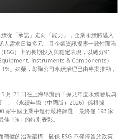
程中，永續從「承諾」走向「能力」，企業永續將邁入
係人需求日益多元，且企業資訊揭露一致性面臨
ESG）上的長期投入與穩定表現，以總分91
ent, Instruments & Components）
佳 1%」殊榮，彰顯公司永續治理已由專案推動，
 5 月 21 日在上海舉辦的「探見年度永續發展典
壇」。《永續年鑑（中國版）2026》係根據
00 家中國企業中進行嚴格篩選，最終僅 193 家
分最佳 1%」的特別表彰。
穩健的治理架構，確保 ESG 不僅停留於政策