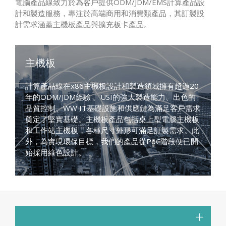
電腦產品線致力於為客戶提供ODM/JDM/EMS計算產品設
計和製造服務，專注於高端商用和消費類產品，其訂製設
計需求涵蓋主機板產品與擴充板卡產品。
主機板
計算產品線在x86主機板設計和製造領域擁有超過20
年的ODM/JDM經驗 。USI的強大製造能力、出色的
品質控制、WW IT基礎設施和供應鏈為滿足客戶需求
奠定了堅實基礎。主機板產品包括桌上型電腦主機板
和工作站主機板，各種尺寸外形可滿足訂製需求。此
外，為實現環保目標，我們的產品從PoC階段便已開
始採用綠色設計。