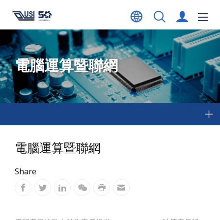
電腦運算暨聯網
電腦運算暨聯網
Share