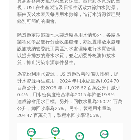
資源蓄存與分配成為重要課題。基於對水資源的重
視，USI 在生産製造及日常生活致力節約水資源，
藉由安裝水表與每月用水數據，進行水資源管理與
鑑別可節約的機會。
除透過定期追蹤七大製造廠區用水情形外，各廠區
製程化學品進行分流收集處理，亦設置排放水處理
設施或納管委託工業區污水處理廠進行水質管理，
以提升排放的廢水水質，並定期委外檢測排放水
質，抑止污染水源事件發生。
為充份利用水資源，USI透過改善設備與技術，提
升水資源再生運用，2024 年用水總量為1,024.70
百萬公升，較2023 年（1,028.62 百萬公升）減少
0.4%，用水密集度較基準年2015 年降低19.3%，
達成節省用水目標。另外，回收水量為260.24 百萬
公升，總回收率為25%。另外，製程用水量為
204.47 百萬公升，製程水回收率達65%。