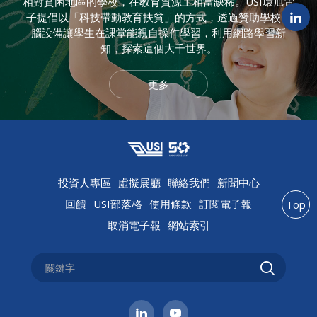
相對貧困地區的學校，在教育資源上相當缺稀。USI環旭電
子提倡以「科技帶動教育扶貧」的方式，透過贊助學校電
腦設備讓學生在課堂能親自操作學習，利用網路學習新
知，探索這個大千世界。
更多
投資人專區
虛擬展廳
聯絡我們
新聞中心
回饋
USI部落格
使用條款
訂閱電子報
Top
取消電子報
網站索引