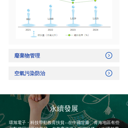
廢棄物管理
空氣污染防治
永續發展
環旭電子・科技帶動教育扶貧--在中國甘肅、青海地區有些