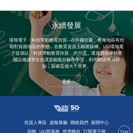
永續發展
環旭電子・科技帶動教育扶貧--在中國甘肅、青海地區有些
相對貧困地區的學校，在教育資源上相當缺稀。USI環旭電
子提倡以「科技帶動教育扶貧」的方式，透過贊助學校電
腦設備讓學生在課堂能親自操作學習，利用網路學習新
知，探索這個大千世界。
更多
投資人專區
虛擬展廳
聯絡我們
新聞中心
回饋
USI部落格
使用條款
訂閱電子報
Top