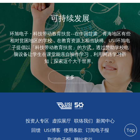
可持续发展
环旭电子・科技带动教育扶贫--在中国甘肃、青海地区有些
相对贫困地区的学校，在教育资源上相当缺稀。USI环旭电
子提倡以「科技带动教育扶贫」的方式，透过赞助学校电
脑设备让学生在课堂能亲自操作学习，利用网路学习新
知，探索这个大千世界。
更多
投资人专区
虚拟展厅
联络我们
新闻中心
回馈
USI博客
使用条款
订阅电子报
Top
取消电子报
网站索引