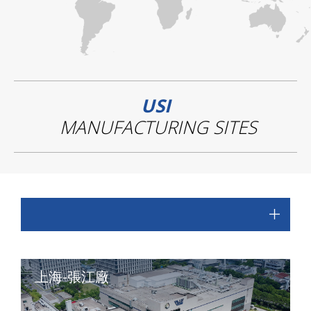
USI
MANUFACTURING SITES
上海-張江廠