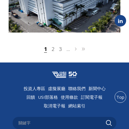
›
»
1
2
3
...
投資人專區
虛擬展廳
聯絡我們
新聞中心
回饋
USI部落格
使用條款
訂閱電子報
Top
取消電子報
網站索引