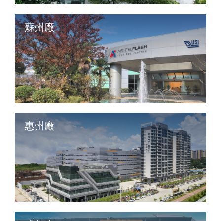
蘇州廠
惠州廠