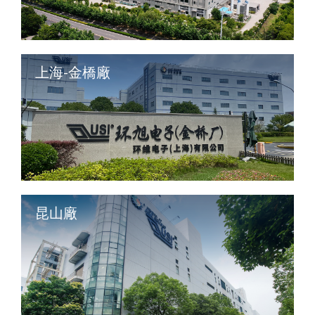
上海-金橋廠
昆山廠