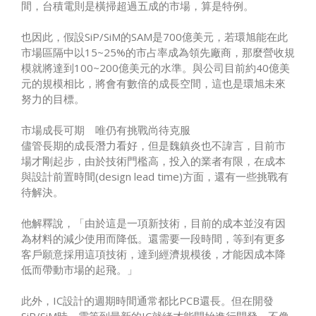
間，台積電則是橫掃超過五成的市場，算是特例。
也因此，假設SiP/SiM的SAM是700億美元，若環旭能在此
市場區隔中以15~25%的市占率成為領先廠商，那麼營收規
模就將達到100~200億美元的水準。與公司目前約40億美
元的規模相比，將會有數倍的成長空間，這也是環旭未來
努力的目標。
市場成長可期 唯仍有挑戰尚待克服
儘管長期的成長潛力看好，但是魏鎮炎也不諱言，目前市
場才剛起步，由於技術門檻高，投入的業者有限，在成本
與設計前置時間(design lead time)方面，還有一些挑戰有
待解決。
他解釋說，「由於這是一項新技術，目前的成本並沒有因
為材料的減少使用而降低。還需要一段時間，等到有更多
客戶願意採用這項技術，達到經濟規模後，才能因成本降
低而帶動市場的起飛。」
此外，IC設計的週期時間通常都比PCB還長。但在開發
SiP/SiM時，需等到最新的IC就緒才能開始進行開發，不像