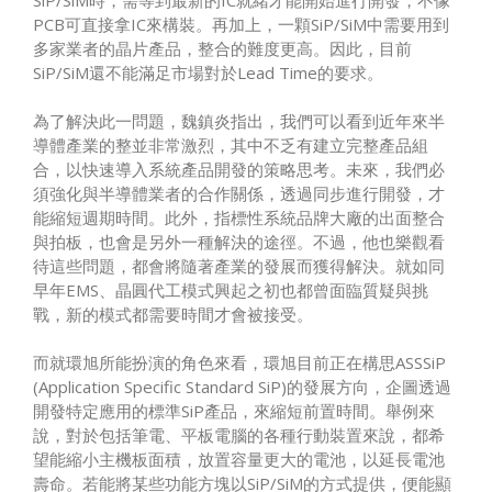
PCB可直接拿IC來構裝。再加上，一顆SiP/SiM中需要用到
多家業者的晶片產品，整合的難度更高。因此，目前
SiP/SiM還不能滿足市場對於Lead Time的要求。
為了解決此一問題，魏鎮炎指出，我們可以看到近年來半
導體產業的整並非常激烈，其中不乏有建立完整產品組
合，以快速導入系統產品開發的策略思考。未來，我們必
須強化與半導體業者的合作關係，透過同步進行開發，才
能縮短週期時間。此外，指標性系統品牌大廠的出面整合
與拍板，也會是另外一種解決的途徑。不過，他也樂觀看
待這些問題，都會將隨著產業的發展而獲得解決。就如同
早年EMS、晶圓代工模式興起之初也都曾面臨質疑與挑
戰，新的模式都需要時間才會被接受。
而就環旭所能扮演的角色來看，環旭目前正在構思ASSSiP
(Application Specific Standard SiP)的發展方向，企圖透過
開發特定應用的標準SiP產品，來縮短前置時間。舉例來
說，對於包括筆電、平板電腦的各種行動裝置來說，都希
望能縮小主機板面積，放置容量更大的電池，以延長電池
壽命。若能將某些功能方塊以SiP/SiM的方式提供，便能顯