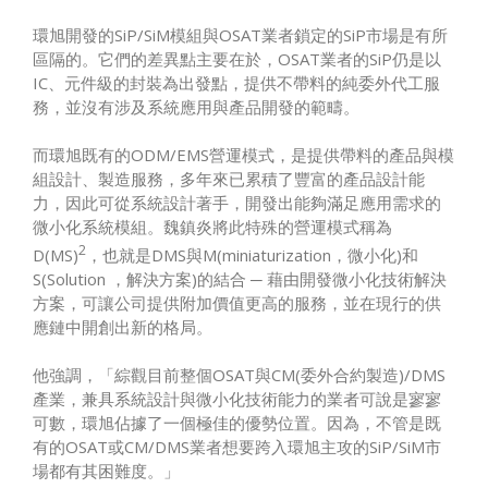
環旭開發的SiP/SiM模組與OSAT業者鎖定的SiP市場是有所
區隔的。它們的差異點主要在於，OSAT業者的SiP仍是以
IC、元件級的封裝為出發點，提供不帶料的純委外代工服
務，並沒有涉及系統應用與產品開發的範疇。
而環旭既有的ODM/EMS營運模式，是提供帶料的產品與模
組設計、製造服務，多年來已累積了豐富的產品設計能
力，因此可從系統設計著手，開發出能夠滿足應用需求的
微小化系統模組。魏鎮炎將此特殊的營運模式稱為
2
D(MS)
，也就是DMS與M(miniaturization，微小化)和
S(Solution ，解決方案)的結合 ─ 藉由開發微小化技術解決
方案，可讓公司提供附加價值更高的服務，並在現行的供
應鏈中開創出新的格局。
他強調，「綜觀目前整個OSAT與CM(委外合約製造)/DMS
產業，兼具系統設計與微小化技術能力的業者可說是寥寥
可數，環旭佔據了一個極佳的優勢位置。因為，不管是既
有的OSAT或CM/DMS業者想要跨入環旭主攻的SiP/SiM市
場都有其困難度。」