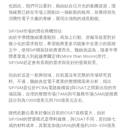
也因此，我們可以看到，藉由結合日月光的集團資源，環
旭確實已經在市場上開創出一個嶄新的格局，並獲得領先
消費性電子大廠的青睞，展現出強勁的成長動能。
SiP/SiM市場的潛在商機預估
由於半導體微縮遭遇瓶頸，再加上行動、穿戴等裝置對於
微小化的需求殷切，希望能將更多功能集中在更小的面積
之中，使得SiP構裝技術應運而生。魏鎮炎認為，隨著半導
體產業進入到超越摩爾定律(More than Moore)世代，
SiP/SiM必定會有長期的需求與良好的發展前景。
但由於這是一新興領域，目前還沒有完整的市場研究資
料。不過，魏鎮炎從電子產業的整體構面來分析，指出
SiP/SiM是位於PCBA(電路板構裝)與OSAT之間新出現的市
場區隔，合理的整體市場(TAM)與可服務市場(SAM)規模應
該分別為1000億美元與700億美元左右。
雖然此數位看來好像比目前的OSAT規模還大，由於
SiP/SiM的營運模式是帶料服務，與OSAT不同，若扣除七
成的材料成本，其製造加值(MVA)的產值約200~300億美