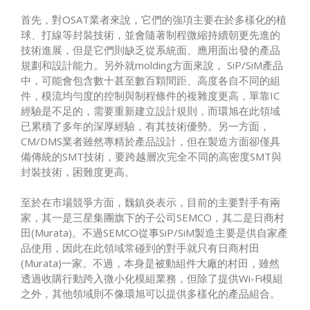
首先，對OSAT業者來說，它們的強項主要在於多樣化的植
球、打線等封裝技術，並會隨著制程微縮持續朝更先進的
技術進展，但是它們則缺乏從系統面、應用面出發的產品
規劃和設計能力。另外就molding方面來說， SiP/SiM產品
中，可能會包含數十甚至數百顆間距、高度各自不同的組
件，模流均勻度的控制與制程條件的複雜度更高，單靠IC
經驗是不足的，需要重新建立設計規則，而環旭在此領域
已累積了多年的深厚經驗，有其技術優勢。另一方面，
CM/DMS業者雖然專精於產品設計，但在製造方面卻僅具
備傳統的SMT技術，要跨越層次完全不同的高密度SMT與
封裝技術，困難度更高。
至於在市場競爭方面，魏鎮炎表示，目前的主要對手有兩
家，其一是三星集團旗下的子公司SEMCO，其二是日商村
田(Murata)。不過SEMCO從事SiP/SiM製造主要是供自家產
品使用，因此在此領域常碰到的對手就只有日商村田
(Murata)一家。不過，本身是被動組件大廠的村田，雖然
透過收購行動跨入微小化模組業務，但除了提供Wi-Fi模組
之外，其他領域則不像環旭可以提供多樣化的產品組合。