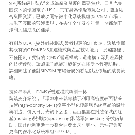
SiP(系統級封裝)近來成為產業發展的重要焦點。日月光集
團旗下的環旭電子(USI)，其前身為環隆電氣公司，透過結
合集團資源，已成功開拓微小化系統模組(SiP/SiM)市場，
展現了亮眼的營運表現，在去年全年及今年第一季都創下
淨利大幅成長的佳績。
有別於OSAT(委外封裝測試)業者鎖定的SiP市場，環旭發揮
其既有的ODM/EMS營運模式與產品技術能力，另闢蹊徑，
2
不僅開創了獨特的D(MS)
營運模式，還建構了深具差異性
的技術優勢。環旭電子總經理魏鎮炎在接受本報專訪時，
詳細闡述了他對SiP/SiM 市場發展的看法以及環旭的成長策
略。
2
技術壁壘高 D(MS)
營運模式獨樹一格
魏鎮炎介紹說，「環旭本來就專精于利用高密度表面黏著
技術(high-density SMT)從事小型化模組與系統產品的設計
與製造。併入日月光旗下之後，藉由集團在封裝領域的注
塑(molding)與濺鍍(sputtering)和遮罩(shielding)等技術幫
助，因此能夠更進一步整合開發出尺寸更小、元件密集度
更高的微小化系統模組SiP/SiM。」