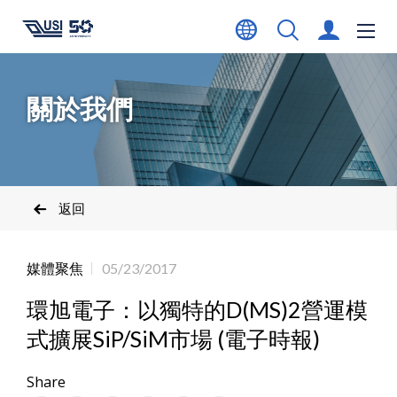
關於我們
返回
媒體聚焦
05/23/2017
環旭電子：以獨特的D(MS)2營運模
式擴展SiP/SiM市場 (電子時報)
Share