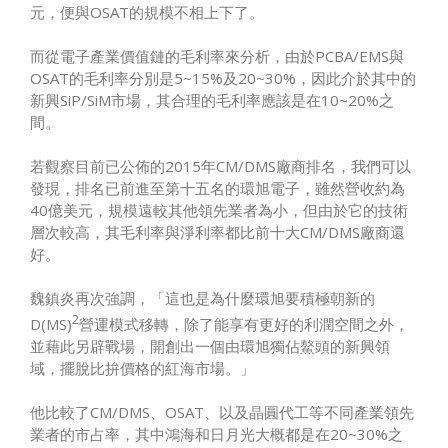
元，便與OSAT的規模不相上下了。
而從電子產業價值鏈的毛利率來分析，由於PCBA/EMS與
OSAT的毛利率分別是5~15%及20~30%，因此介於其中的
新興SiP/SiM市場，其合理的毛利率應該是在10~20%之
間。
若觀察目前已公佈的2015年CM/DMS廠商排名，我們可以
發現，排名已前進至第十五名的環旭電子，雖然營收約為
40億美元，規模遠較其他領先業者為小，但由於它的技術
層次較高，其毛利率與淨利率都比前十大CM/DMS廠商還
好。
魏鎮炎再次強調，「這也是為什麼環旭要積極朝新的
2
D(MS)
營運模式移轉，除了能享有更好的利潤空間之外，
並藉此另辟戰場，開創出一個由環旭獨佔鰲頭的新興領
域，擺脫比拚價格的紅海市場。」
他比較了CM/DMS、OSAT、以及晶圓代工等不同產業領先
業者的市占率，其中鴻海和日月光大概都是在20~30%之