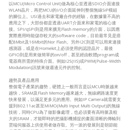
以MCU(Micro Control Unit)做為核心並透過SDIO介面連接
WLAN晶片，再把MCU的I/O介面延伸到整個無線SiP模組
的腳位上。USI過去和家電廠合作的經驗，在數據量不高的
應用之下，大部份都是透過UART介面來和家電的核心連
接。SPI/qSPI則是用來擴充Flash memory的介面，以因應
實際應用時能儲存較大的software code，目前最常見是搭
配8Mbit及16Mbit的Nor Flash。另外I2C則是可以用來連接
感測器，或是在Homekit上必須使用的認證晶片，最後
GPIO則是用來做簡單的on/off，甚至經由軟體program成
電器商所需的特殊介面。例如I2S(IIS)或PWM(Pulse-Width
Modulation)訊號來做週邊元件的控制。
趨勢及產品應用
整個電子產業的趨勢，硬體上一般而言是以MCU時脈越來
越快，SRAM及Flash Memory越來越大，無線網路速度更
快來發展，以滿足更多元的應用。例如IP Camera就需要支
援到802.11ac甚至MIMO(Multi Input Multi Output)的無線
技術，同時CPU為了做影像處理，也必須要有高時脈及較
大的SRAM，才能即時的把攝影機捕捉的畫面清晰的傳輸到
雲端伺服器上供使用者做存取。另一派的發展則是朝節能