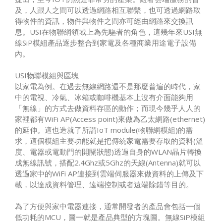
及，人跟人之間可以透過網路相互聯繫，也可透過網路取
得物件的資訊，物件與物件之間亦可經由網路來交換訊
息。USI在物聯網領域上為先驅者的角色，這幾年來USI無
線SiP模組產品逐步整合到家電及各種商業用途電子設備
內。
USI物聯模組與區塊
以家電為例。在過去無線網路還不是那麼普遍的時代，家
中的電視、冷氣、冰箱或咖啡機基本上沒有介面能夠用
「無線」的方式去做資料存區的動作；而現今幾乎人人的
家裡都有WiFi AP(Access point)來做為乙太網路(ethernet)
的延伸。這也造就了所謂IoT module(物聯網模組)的需
求，這個模組主要功能就是把傳統家電需要存取的資料(溫
度、電器或電動門的開關狀態)透過自身的WLAN晶片轉換
成無線訊號，搭配2.4Ghz或5Ghz的天線(Antenna)就可以
透過家中的WiFi AP連接到雲端伺服器來做資料的上傳及下
載，以達成資料管理、遠端控制或者遠端除錯等目的。
為了方便與家中電器連接，通常開發者的產品會包括一個
低功耗的MCU，圖一就是產品典型的方塊圖。無線SiP模組