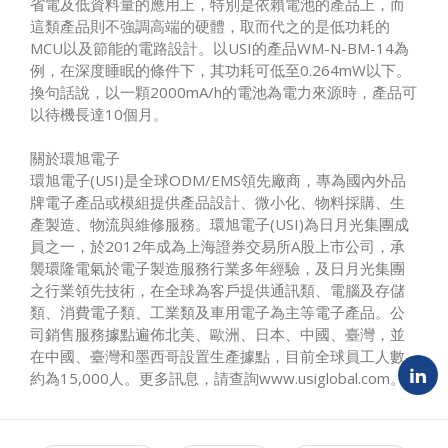
省電及低資料量的應用上，特別是依賴電池的產品上，而
這類產品則不強調高端的硬體，取而代之的是低功耗的
MCU以及節能的電路設計。以USI的產品WM-N-BM-14為
例，在深度睡眠的條件下，其功耗可低至0.264mW以下。
換句話說，以一顆2000mA/h的電池為電力來源時，產品可
以待機長達10個月。
關於環旭電子
環旭電子(USI)是全球ODM/EMS領先廠商，專為國內外品
牌電子產品或模組提供產品設計、微小化、物料採購、生
產製造、物流與維修服務。環旭電子(USI)為日月光集團成
員之一，於2012年成為上海證券交易所A股上市公司，承
襲環隆電氣於電子製造服務行業多年經驗，及日月光集團
之行業領先技術，在全球為客戶提供通訊類、電腦及存儲
類、消費電子類、工業類及車用電子為主等電子產品。公
司銷售服務據點遍佈北美、歐洲、日本、中國、臺灣，並
在中國、臺灣和墨西哥設置生產據點，目前全球員工人數
約為15,000人。更多訊息，請查詢www.usiglobal.com。