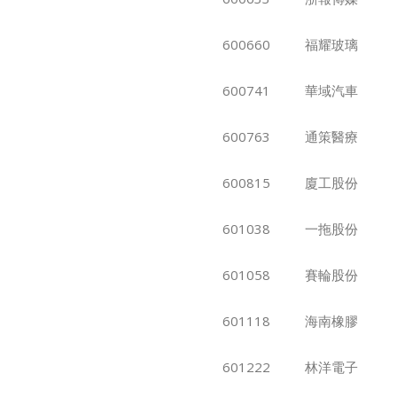
600660
福耀玻璃
600741
華域汽車
600763
通策醫療
600815
廈工股份
601038
一拖股份
601058
賽輪股份
601118
海南橡膠
601222
林洋電子