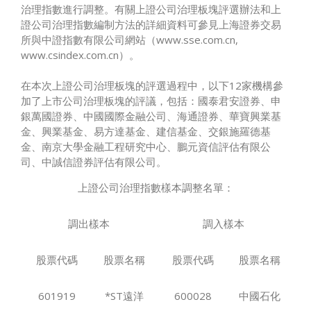
治理指數進行調整。有關上證公司治理板塊評選辦法和上
證公司治理指數編制方法的詳細資料可參見上海證券交易
所與中證指數有限公司網站（www.sse.com.cn,
www.csindex.com.cn
）。
在本次上證公司治理板塊的評選過程中，以下12家機構參
加了上市公司治理板塊的評議，包括：國泰君安證券、申
銀萬國證券、中國國際金融公司、海通證券、華寶興業基
金、興業基金、易方達基金、建信基金、交銀施羅德基
金、南京大學金融工程研究中心、鵬元資信評估有限公
司、中誠信證券評估有限公司。
上證公司治理指數樣本調整名單：
調出樣本
調入樣本
股票代碼
股票名稱
股票代碼
股票名稱
601919
*ST遠洋
600028
中國石化