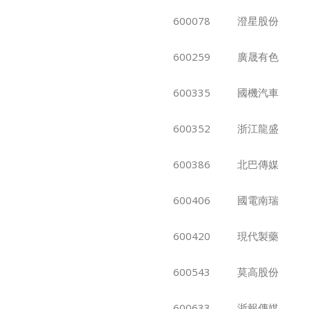
600078
澄星股份
600259
廣晟有色
600335
國機汽車
600352
浙江龍盛
600386
北巴傳媒
600406
國電南瑞
600420
現代製藥
600543
莫高股份
600633
浙報傳媒