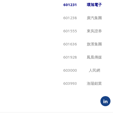
601231
環旭電子
601238
廣汽集團
601555
東吳證券
601636
旗濱集團
601928
鳳凰傳媒
603000
人民網
603993
洛陽鉬業