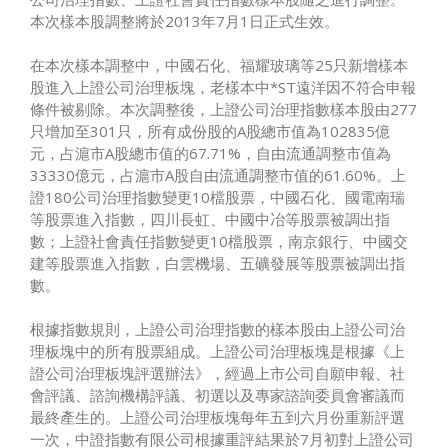
本次樣本股調整將於2013年7月1日正式生效。
在本次樣本調整中，中國石化、福耀玻璃等25只新增樣本
股進入上證公司治理板塊，老樣本中*ST遠洋因不符合申報
條件被剔除。本次調整後，上證公司治理指數樣本股由277
只增加至301只，所有成份股的A股總市值為102835億
元，占滬市A股總市值的67.71%，自由流通調整市值為
33330億元，占滬市A股自由流通調整市值的61.60%。上
證180公司治理指數變更10檔股票，中國石化、國電南瑞
等股票進入指數，四川長虹、中國中冶等股票被調出指
數；上證社會責任指數變更10檔股票，南京銀行、中國交
建等股票進入指數，白雲機場、五礦發展等股票被調出指
數。
根據指數規則，上證公司治理指數的樣本股由上證公司治
理板塊中的所有股票組成。上證公司治理板塊是根據《上
證公司治理板塊評選辦法》，經過上市公司自願申報、社
會評議、諮詢機構評議、初選以及專家諮詢委員會審議而
最終產生的。上證公司治理板塊每年五到六月份重新評選
一次，中證指數有限公司根據重評結果於7月初對上證公司