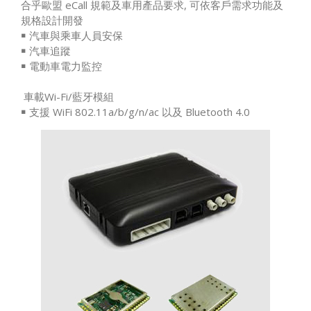
合乎歐盟 eCall 規範及車用產品要求, 可依客戶需求功能及
規格設計開發
￭ 汽車與乘車人員安保
￭ 汽車追蹤
￭ 電動車電力監控
車載Wi-Fi/藍牙模組
￭ 支援 WiFi 802.11a/b/g/n/ac 以及 Bluetooth 4.0