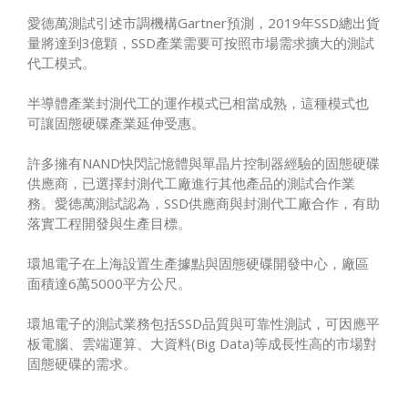
愛德萬測試引述市調機構Gartner預測，2019年SSD總出貨
量將達到3億顆，SSD產業需要可按照市場需求擴大的測試
代工模式。
半導體產業封測代工的運作模式已相當成熟，這種模式也
可讓固態硬碟產業延伸受惠。
許多擁有NAND快閃記憶體與單晶片控制器經驗的固態硬碟
供應商，已選擇封測代工廠進行其他產品的測試合作業
務。愛德萬測試認為，SSD供應商與封測代工廠合作，有助
落實工程開發與生產目標。
環旭電子在上海設置生產據點與固態硬碟開發中心，廠區
面積達6萬5000平方公尺。
環旭電子的測試業務包括SSD品質與可靠性測試，可因應平
板電腦、雲端運算、大資料(Big Data)等成長性高的市場對
固態硬碟的需求。