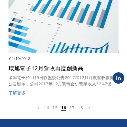
37.29%，非經常性損益主要是對閒置資金的合理利用，理
財產品及有價證券的產生的投資收益。
01/10/2018
環旭電子12月營收再度創新高
環旭電子於1月9日收盤後公告2017年12月月度營收數據。
公告顯示，公司2017年12月實現合併營業收入32.47億
元，同比增幅達到36.69%，下半年營收逐月上升，12月營
了解更多
收再度刷新歷史高點。
14
15
16
17
18