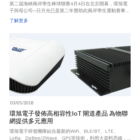
第二屆海峽兩岸學生棒球聯賽4月4日在北京開幕，環旭電
子與母公司─日月光已是第二年贊助此兩岸學生運動賽事。
兩岸的20支高校棒球隊在北京豐台棒球場進行為期三天的
了解更多
第一階段複賽，7月將在臺灣臺中舉行第二階段複賽，總決
賽將在12月於深圳舉行。
03/05/2018
環旭電子發佈高相容性IoT 閘道產品 為物聯
網提供多元應用
環旭電子研發團隊結合最新的WiFi、BLE/BT、LTE、
LoRa、ZigBee/ZWave、GPS等技術，利用大資料思維，