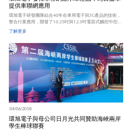
提供車聯網應用
環旭電子研發團隊結合40年在車用電子與3C產品的技術，
整合行業應用，開發了10.25吋與12.3吋電容式觸控中控影
音顯示器CID(CID: Central Integrated Display)、高清數位
了解更多
儀錶與2吋液晶鑰匙等各種車聯網顯示屏產品，來支援車聯
網下無縫顯示的各種場景應用。
04/06/2018
環旭電子與母公司日月光共同贊助海峽兩岸
學生棒球聯賽