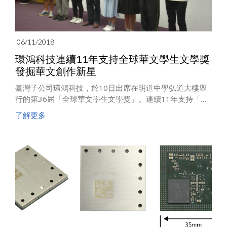
06/11/2018
環鴻科技連續11年支持全球華文學生文學獎
發掘華文創作新星
臺灣子公司環鴻科技，於10日出席在明道中學弘道大樓舉
行的第36屆「全球華文學生文學獎」。連續11年支持「全
球華文學生文學獎」舉辦，與明道中學・明道文藝共同倡
了解更多
導校園寫作風氣，發掘華文文壇創作新星，使文藝教育確
實扎根。