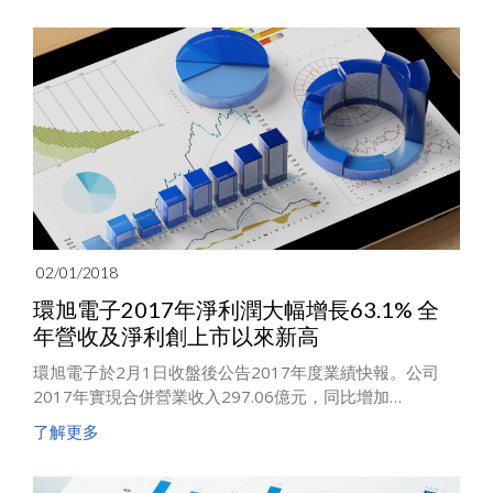
門設計、開發和製造針對智慧型手機與物聯網設備的模組
與零組件。目前，這一合資尚有一些成交條件有待達成。
02/01/2018
環旭電子2017年淨利潤大幅增長63.1% 全
年營收及淨利創上市以來新高
環旭電子於2月1日收盤後公告2017年度業績快報。公司
2017年實現合併營業收入297.06億元，同比增加
23.68%。公司11、12月月度營收連續創新高，全年營收及
了解更多
淨利也創上市以來新高。2017年實現歸屬於上市公司股東
的淨利潤13.14億元，較2016年8.06億元增加63.10%。扣
除非經常性損益的淨利潤為10.85億元，同比增加