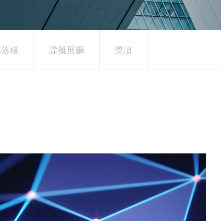
 部落格
虛擬展廳
獎項