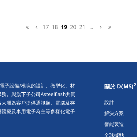
2016年11月正式成為LoRa 聯盟成員。
17
18
19
20
21
...
2
供電子設備/模塊的設計、微型化、材
關於 D(MS)
與旗下子公司Asteelflash共同
設計
四大洲為客戶提供通訊類、電腦及存
與醫療及車用電子為主等多樣化電子
解決方案
智能製造
全球據點