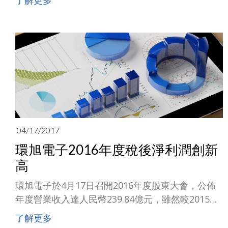
了解更多
子(USI)，其前身為環隆電氣公司，透過結合集團資
源，已成功開拓微小化系統模組(SiP/SiM)市場，展
現了亮眼的營運表現，在去年全年及今年第一季都
創下淨利大幅成長的佳績。
04/17/2017
環旭電子2016年度稅後淨利潤創新
高
環旭電子於4月17日召開2016年度股東大會，公佈
年度營業收入達人民幣239.84億元，雖然較2015年
減少12.02%。
了解更多