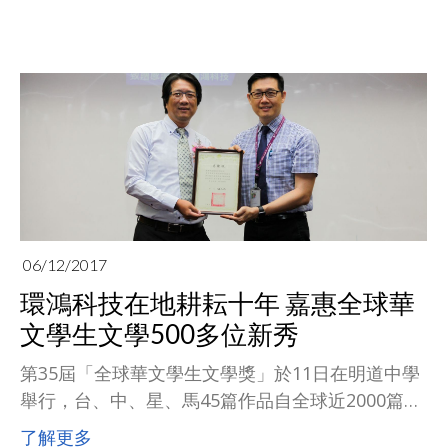
06/12/2017
環鴻科技在地耕耘十年 嘉惠全球華
文學生文學500多位新秀
第35屆「全球華文學生文學獎」於11日在明道中學
舉行，台、中、星、馬45篇作品自全球近2000篇作
品脫穎而出。全球電子設計製造大廠USI環旭電子在
了解更多