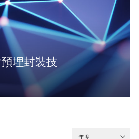
晶片預埋封裝技
年度