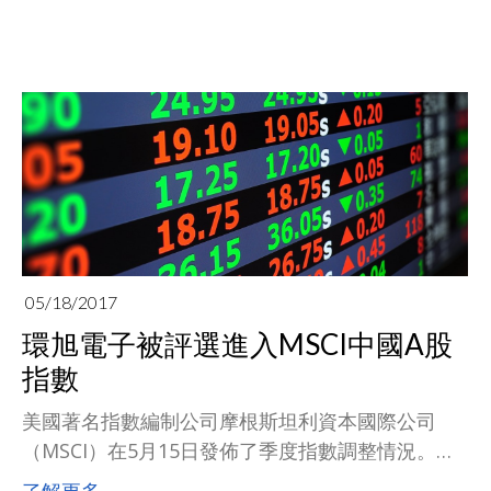
台子公司環鴻科技，自2007年贊助明道中學主辦之
「全球華文學生文學獎」今年邁入第十年，約有
522名文學新秀從這競賽中獲得鼓舞。
05/18/2017
環旭電子被評選進入MSCI中國A股
指數
美國著名指數編制公司摩根斯坦利資本國際公司
（MSCI）在5月15日發佈了季度指數調整情況。在
MSCI中國A股指數中，增加了包括環旭電子（SSE