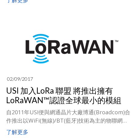
了解更多
601231）在內的39家A股上市公司，同時剔除了22
家。環旭電子此前已入選上證公司治理板塊、上證
380指數，為融資融券標的、滬港通標的。此次調
整在5月31日收盤後生效。
02/09/2017
USI 加入LoRa 聯盟 將推出擁有
LoRaWAN™認證全球最小的模組
自2011年USI便與網通晶片大廠博通(Broadcom)合
作推出以WiFi(無線)/BT(藍牙)技術為主的物聯網模
組，為了能全面支援物聯網的各種運用，看准LoRa
了解更多
技術能完全符合遠距離，低功耗產品的需求，USI在