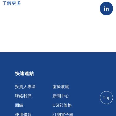
佈會在上海金融資訊中心舉辦。峰會中，舉行上海
了解更多
上市公司企業社會責任評選頒獎活動並以「改革‧責
任‧行動」為主題，亦正式發佈《上海上市公司企業
社會責任藍皮書（2016）》。
快速連結
投資人專區
虛擬展廳
聯絡我們
新聞中心
Top
回饋
USI部落格
使用條款
訂閱電子報