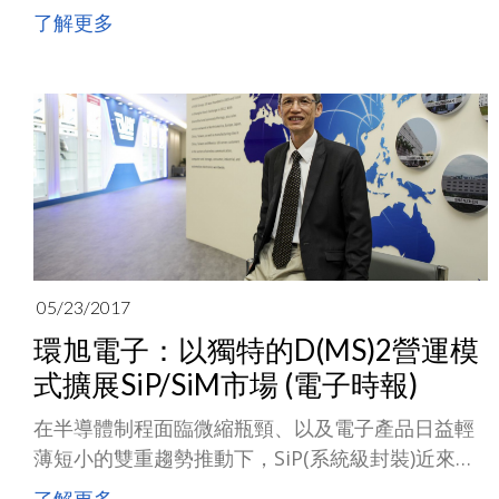
SiP/SiM市場的環旭電子(USI)帶來全新的成長契
了解更多
機。特別是，藉由與日月光集團資源的整合，已使
環旭穩居市場領導地位，並將以微小化系統產品的
能力為其競逐新一代行動智能終端裝置市場的利
器。同時，環旭亦將專注於開發完整的解決方案，
整合軟硬體能力，以此差異化優勢創造更高的附加
價值。
05/23/2017
環旭電子：以獨特的D(MS)2營運模
式擴展SiP/SiM市場 (電子時報)
在半導體制程面臨微縮瓶頸、以及電子產品日益輕
薄短小的雙重趨勢推動下，SiP(系統級封裝)近來成
為產業發展的重要焦點。日月光集團旗下的環旭電