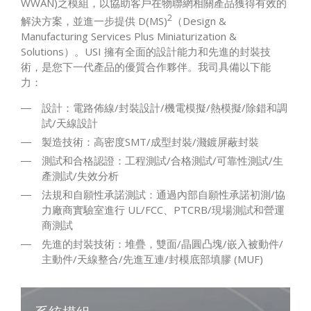
WWAN)之模組，以協助客戶在物聯網相關產品獲得有效的
2
解決方案，並進一步提供 D(MS)
（Design &
Manufacturing Services Plus Miniaturization &
Solutions）。USI 擁有全面的設計能力和先進的封裝技
術，是您下一代產品的優質合作夥伴。我司具備以下能
力：
設計：電路佈線/封裝設計/機電模擬/熱模擬/除錯和調
試/天線設計
製造技術：高密度SMT/成型封裝/濺鍍屏蔽封裝
測試和合格認證：工程測試/合格測試/可靠性測試/生
產測試/失效分析
法規和自願性承諾測試：通過內部自願性承諾初測/協
力廠商實驗室進行 UL/FCC、PTCRB/現場測試和營運
商測試
先進的封裝技術：堆疊，雙面/晶圓凸塊/嵌入被動件/
主動件/天線整合/先進互連/封模底部填膠 (MUF)