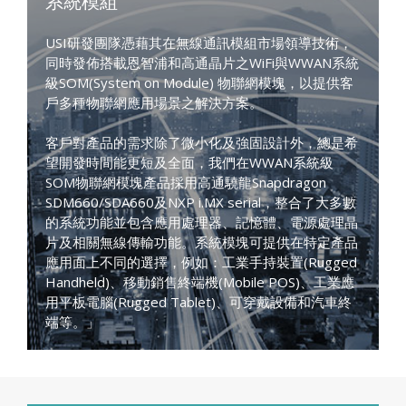
系統模組
USI研發團隊憑藉其在無線通訊模組市場領導技術，
同時發佈搭載恩智浦和高通晶片之WiFi與WWAN系統
級SOM(System on Module) 物聯網模塊，以提供客
戶多種物聯網應用場景之解決方案。
客戶對產品的需求除了微小化及強固設計外，總是希
望開發時間能更短及全面，我們在WWAN系統級
SOM物聯網模塊產品採用高通驍龍Snapdragon
SDM660/SDA660及NXP i.MX serial，整合了大多數
的系統功能並包含應用處理器、記憶體、電源處理晶
片及相關無線傳輸功能。系統模塊可提供在特定產品
應用面上不同的選擇，例如：工業手持裝置(Rugged
Handheld)、移動銷售終端機(Mobile POS)、工業應
用平板電腦(Rugged Tablet)、可穿戴設備和汽車終
端等。」