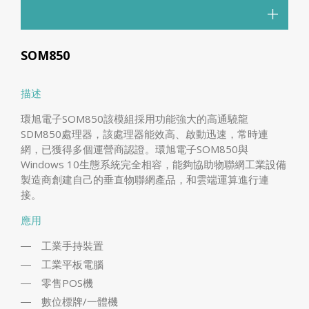
SOM850
描述
環旭電子SOM850該模組採用功能強大的高通驍龍
SDM850處理器，該處理器能效高、啟動迅速，常時連
網，已獲得多個運營商認證。環旭電子SOM850與
Windows 10生態系統完全相容，能夠協助物聯網工業設備
製造商創建自己的垂直物聯網產品，和雲端運算進行連
接。
應用
工業手持裝置
工業平板電腦
零售POS機
數位標牌/一體機