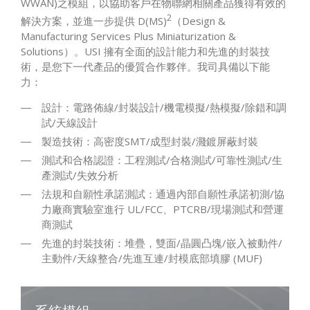
WWAN)之模組，以協助客戶在物聯網相關產品獲得有效的
2
解決方案，並進一步提供 D(MS)
（Design &
Manufacturing Services Plus Miniaturization &
Solutions）。USI 擁有全面的設計能力和先進的封裝技
術，是您下一代產品的優質合作夥伴。我司具備以下能
力：
設計：電路佈線/封裝設計/機電模擬/熱模擬/除錯和調
試/天線設計
製造技術：高密度SMT/成型封裝/濺鍍屏蔽封裝
測試和合格認證：工程測試/合格測試/可靠性測試/生
產測試/失效分析
法規和自願性承諾測試：通過內部自願性承諾初測/協
力廠商實驗室進行 UL/FCC、PTCRB/現場測試和營運
商測試
先進的封裝技術：堆疊，雙面/晶圓凸塊/嵌入被動件/
主動件/天線整合/先進互連/封模底部填膠 (MUF)