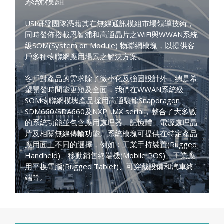
系統模組
USI研發團隊憑藉其在無線通訊模組市場領導技術，
同時發佈搭載恩智浦和高通晶片之WiFi與WWAN系統
級SOM(System on Module) 物聯網模塊，以提供客
戶多種物聯網應用場景之解決方案。
客戶對產品的需求除了微小化及強固設計外，總是希
望開發時間能更短及全面，我們在WWAN系統級
SOM物聯網模塊產品採用高通驍龍Snapdragon
SDM660/SDA660及NXP i.MX serial，整合了大多數
的系統功能並包含應用處理器、記憶體、電源處理晶
片及相關無線傳輸功能。系統模塊可提供在特定產品
應用面上不同的選擇，例如：工業手持裝置(Rugged
Handheld)、移動銷售終端機(Mobile POS)、工業應
用平板電腦(Rugged Tablet)、可穿戴設備和汽車終
端等。」