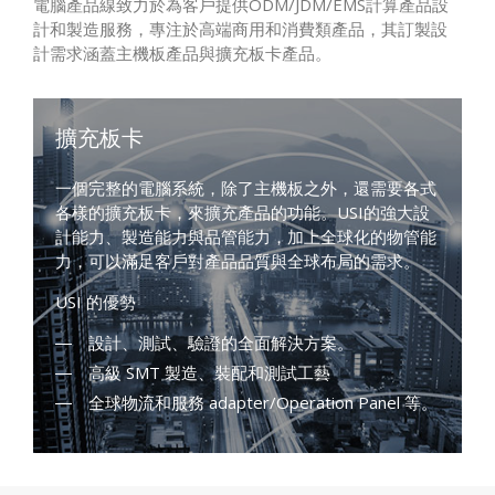
電腦產品線致力於為客戶提供ODM/JDM/EMS計算產品設
計和製造服務，專注於高端商用和消費類產品，其訂製設
計需求涵蓋主機板產品與擴充板卡產品。
擴充板卡
一個完整的電腦系統，除了主機板之外，還需要各式
各樣的擴充板卡，來擴充產品的功能。USI的強大設
計能力、製造能力與品管能力，加上全球化的物管能
力，可以滿足客戶對產品品質與全球布局的需求。
USI 的優勢
設計、測試、驗證的全面解決方案。
高級 SMT 製造、裝配和測試工藝
全球物流和服務 adapter/Operation Panel 等。