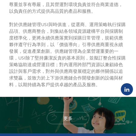
尊重並享有尊嚴，且其營運對環境負責並符合商業道德，
以負責任的方式提供高品質的產品和服務。
對於供應鏈管理USI與時俱進，從選商、運用策略執行採購
品項、供應商整合，到集結各領域資源建構平台與採購制
度標準化，更將永續供應落實到採購日常管理，規範供應
夥伴遵守行為準則，以「價值導向」引導供應商重視永續
發展，促進產業創新。供應鏈管理為企業營運重要的一
環，USI除了堅持廉潔反貪的基本原則，並擬訂整合性採購
策略協助達成營運目標；對內運用跨部門資源以兼顧綠色
設計與客戶需求，對外與供應商發展穩定的夥伴關係以追
求雙贏，並致力於上下游供應鏈合作開發創新的設備與材
料，以期持續為客戶提供卓越的產品及服務。
更多