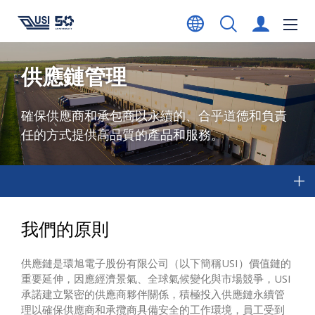
供應鏈管理
確保供應商和承包商以永續的、合乎道德和負責
任的方式提供高品質的產品和服務。
我們的原則
供應鏈是環旭電子股份有限公司（以下簡稱USI）價值鏈的
重要延伸，因應經濟景氣、全球氣候變化與市場競爭，USI
承諾建立緊密的供應商夥伴關係，積極投入供應鏈永續管
理以確保供應商和承攬商具備安全的工作環境，員工受到