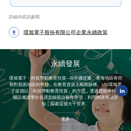
詳細內容請參閱
環旭電子股份有限公司企業永續政策
永續發展
環旭電子・科技帶動教育扶貧--在中國甘肅、青海地區有些
相對貧困地區的學校，在教育資源上相當缺稀。USI環旭電
子提倡以「科技帶動教育扶貧」的方式，透過贊助學校電
腦設備讓學生在課堂能親自操作學習，利用網路學習新
知，探索這個大千世界。
更多