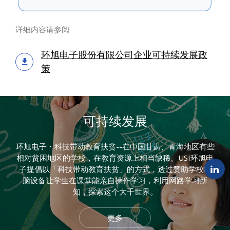
详细内容请参阅
环旭电子股份有限公司企业可持续发展政
策
可持续发展
环旭电子・科技带动教育扶贫--在中国甘肃、青海地区有些
相对贫困地区的学校，在教育资源上相当缺稀。USI环旭电
子提倡以「科技带动教育扶贫」的方式，透过赞助学校电
脑设备让学生在课堂能亲自操作学习，利用网路学习新
知，探索这个大千世界。
更多