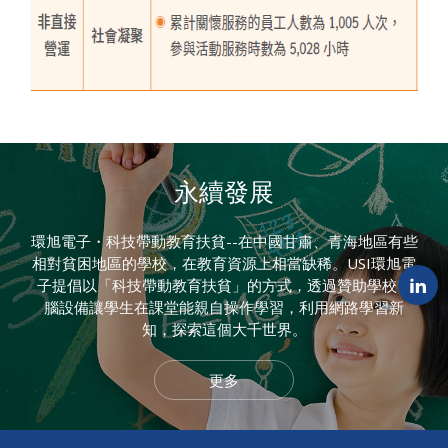
永續發展
環旭電子・科技帶動教育扶貧--在中國甘肅、青海地區有些
相對貧困地區的學校，在教育資源上相當缺稀。USI環旭電
子提倡以「科技帶動教育扶貧」的方式，透過贊助學校電
腦設備讓學生在課堂能親自操作學習，利用網路學習新
知，探索這個大千世界。
更多