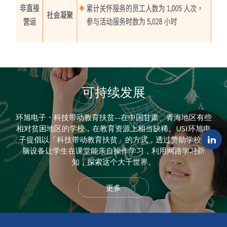
可持续发展
环旭电子・科技带动教育扶贫--在中国甘肃、青海地区有些
相对贫困地区的学校，在教育资源上相当缺稀。USI环旭电
子提倡以「科技带动教育扶贫」的方式，透过赞助学校电
脑设备让学生在课堂能亲自操作学习，利用网路学习新
知，探索这个大千世界。
更多