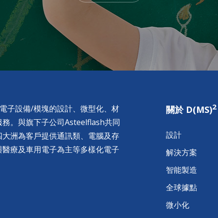
2
供電子設備/模塊的設計、微型化、材
關於 D(MS)
與旗下子公司Asteelflash共同
設計
四大洲為客戶提供通訊類、電腦及存
與醫療及車用電子為主等多樣化電子
解決方案
智能製造
全球據點
微小化