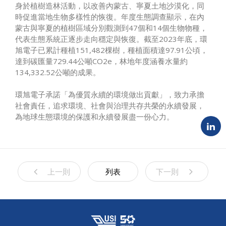
身於植樹造林活動，以改善內蒙古、寧夏土地沙漠化，同
時促進當地生物多樣性的恢復。年度生態調查顯示，在內
蒙古與寧夏的植樹區域分別觀測到47個和14個生物物種，
代表生態系統正逐步走向穩定與恢復。截至2023年底，環
旭電子已累計種植151,482棵樹，種植面積達97.91公頃，
達到碳匯量729.44公噸CO2e，林地年度涵養水量約
134,332.52公噸的成果。
環旭電子承諾「為優質永續的環境做出貢獻」，致力承擔
社會責任，追求環境、社會與治理共存共榮的永續發展，
為地球生態環境的保護和永續發展盡一份心力。
上一則
列表
下一則