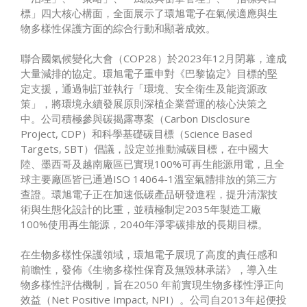
標」四大核心構面，全面展示了環旭電子在氣候適應與生
物多樣性保護方面的綜合行動和顯著成效。
聯合國氣候變化大會（COP28）於2023年12月閉幕，達成
大量減排的協定。環旭電子重申對《巴黎協定》目標的堅
定支援，通過制訂並執行「環境、安全衛生及能資源政
策」，將環境永續發展原則深植企業營運的核心決策之
中。公司積極參與碳揭露專案（Carbon Disclosure
Project, CDP）和科學基礎碳目標（Science Based
Targets, SBT）倡議，設定並推動減碳目標，在中國大
陸、墨西哥及越南廠區已實現100%可再生能源用電，且全
球主要廠區皆已通過ISO 14064-1溫室氣體排放的第三方
查證。環旭電子正在加速低碳產品研發進程，提升清潔技
術與生態化設計的比重，並積極制定2035年製造工廠
100%使用再生能源，2040年淨零碳排放的長期目標。
在生物多樣性保護領域，環旭電子展現了高度的責任感和
前瞻性，發佈《生物多樣性保育及無毀林承諾》，導入生
物多樣性評估機制，旨在2050 年前實現生物多樣性淨正向
效益（Net Positive Impact, NPI）。公司自2013年起便投