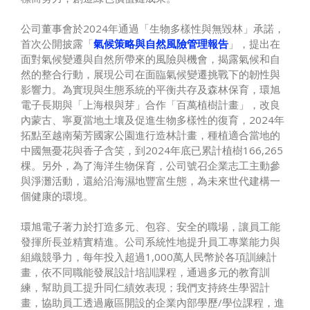
公司董事會於2024年通過「生物多樣性與無毀林」承諾，
首次公開披露「
氣候策略與自然風險管理報告
」，提出在
面對氣候變遷與自然所帶來的風險與機會，揭露氣候和自
然的整合行動，展現公司在面臨氣候變遷挑戰下的韌性與
影響力。為實現與生態系統的平衡共存及森林保育，環旭
電子長期與「上海根與芽」合作「百萬植樹計畫」，改良
內蒙古、寧夏當地土壤及促進生物多樣性的復育，2024年
拓點至越南菊芳國家公園進行造林計畫，種植適合當地的
中國無憂花與香子含笑，到2024年底已累計植樹166,265
棵。另外，為了海洋生物保育，公司號召企業志工主動參
與淨灘活動，還給沿海濕地豐富生態，為未來世代建構一
個健康的環境。
環旭電子著力於打造多元、包容、安全的職場，讓員工能
發揮所長並精實精進。公司系統性地提升員工專業能力與
組織競爭力，每年投入超過1,000萬人民幣於各項訓練計
畫，依不同職能發展設計培訓課程，通過多元的教育訓
練，幫助員工提升同仁績效表現；我們支持終生學習計
畫，協助員工透過廠區開設的企業內部學歷/學位課程，進