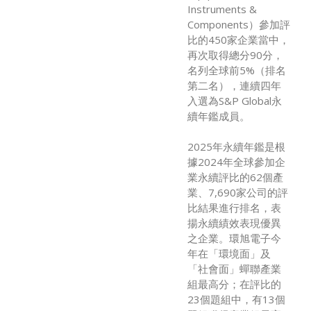
Instruments &
Components）參加評
比的450家企業當中，
再次取得總分90分，
名列全球前5%（排名
第二名），連續四年
入選為S&P Global永
續年鑑成員。
2025年永續年鑑是根
據2024年全球參加企
業永續評比的62個產
業、7,690家公司的評
比結果進行排名，表
揚永續績效表現優異
之企業。環旭電子今
年在「環境面」及
「社會面」蟬聯產業
組最高分；在評比的
23個題組中，有13個