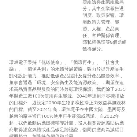
題組獲得產業組最高
分，其中企業報告透
明度、政策影響、環
境政策與管理、能
源、人權、產品責
任、客戶關係管理、
隱私權保護等8個題組
獲得滿分。
環旭電子秉持「低碳使命」、「循環再生」、「社會共
融」、「價値共創」的永續發展策略，致力於提升產品生
態化設計能力，推動低碳產品設計及提升產品能源效率，
董事會通過「環境、安全衛生及能資源政策」，期望在追
求高品質產品與服務的同時兼顧環境保護。我們除了2035
年製造工廠100%使用再生能源、2040年達到淨零碳排放
的目標外，還設定2050年生物多樣性淨正向效益與無毀林
的目標。截至2024年底，環旭電子在中國大陸、墨西哥及
越南的廠區皆已100%使用再生能源或憑證。自2022年
起，我們啟動供應鏈碳輔導計畫，投入相關資源協助供應
商取得溫室氣體或產品碳足跡認證，偕同供應商為減碳目
標而努力，創造綠色價值鏈成果。