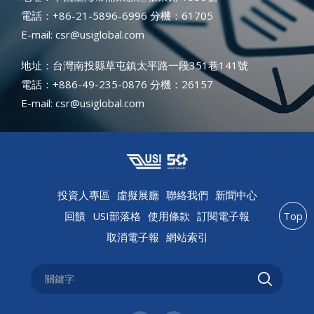
電話：+86-21-5896-6996 分機：61705
E-mail: csr@usiglobal.com
地址：台灣南投縣草屯鎮太平路一段351巷141號
電話：+886-49-235-0876 分機：26157
E-mail: csr@usiglobal.com
投資人專區
虛擬展廳
聯絡我們
新聞中心
回饋
USI部落格
使用條款
訂閱電子報
Top
取消電子報
網站索引