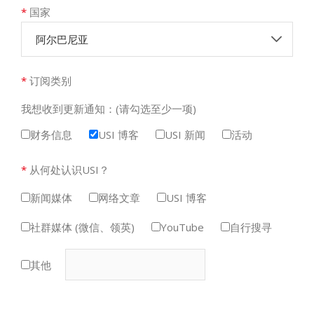
*
国家
阿尔巴尼亚
*
订阅类别
我想收到更新通知：(请勾选至少一项)
财务信息
USI 博客
USI 新闻
活动
*
从何处认识USI？
新闻媒体
网络文章
USI 博客
社群媒体 (微信、领英)
YouTube
自行搜寻
其他