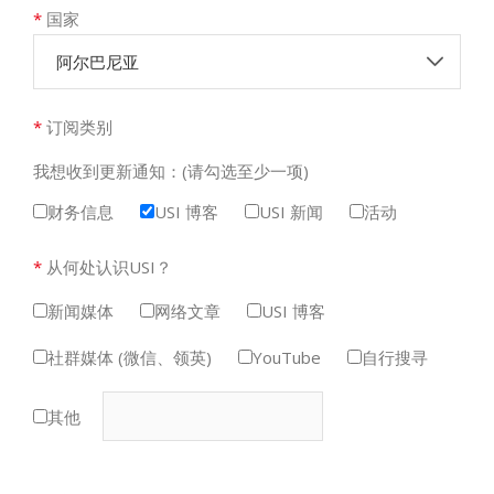
*
国家
阿尔巴尼亚
*
订阅类别
我想收到更新通知：(请勾选至少一项)
财务信息
USI 博客
USI 新闻
活动
*
从何处认识USI？
新闻媒体
网络文章
USI 博客
社群媒体 (微信、领英)
YouTube
自行搜寻
其他