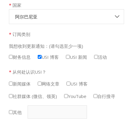
*
国家
阿尔巴尼亚
*
订阅类别
我想收到更新通知：(请勾选至少一项)
财务信息
USI 博客
USI 新闻
活动
*
从何处认识USI？
新闻媒体
网络文章
USI 博客
社群媒体 (微信、领英)
YouTube
自行搜寻
其他