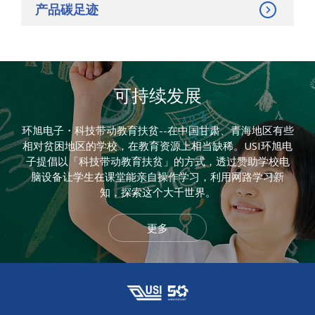
产品碳足迹
可持续发展
环旭电子・科技带动教育扶贫--在中国甘肃、青海地区有些
相对贫困地区的学校，在教育资源上相当缺稀。USI环旭电
子提倡以「科技带动教育扶贫」的方式，透过赞助学校电
脑设备让学生在课堂能亲自操作学习，利用网路学习新
知，探索这个大千世界。
更多