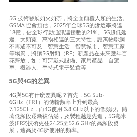
5G 技術發展如火如荼，將全面顛覆人類的生活。
GSMA 協會預估，2025年全球5G的滲透率將達
18億，佔全球行動通訊連接數的21%。5G超低延
遲、大頻寬、萬物相連的三大特性，讓萬物聯網
不再遙不可及，智慧生活、智慧城市、智慧工廠
等場景，將讓5G射頻（RF）新產品在未來幾年百
花齊放，如：可穿戴式設備、家用產品、自駕
車、機器人、手持式電子裝置等。
5G與4G的差異
4G與5G有什麼差異呢？首先，5G Sub-
6GHz（FR1）的傳輸頻率上升到最高
7.125GHz，而4G使用 3.8 GHz以下的低頻段。隨
著低頻段逐漸被佔滿，及製程越趨先進，5G毫米
波(FR2)技術更往24.25至52.6 GHz的高頻段發
展，遠高於4G所使用的頻率。