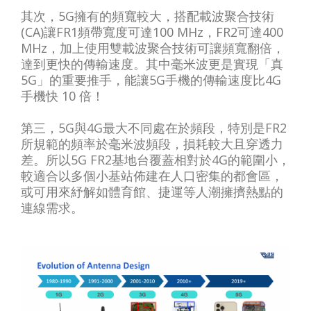
其次，5G擁有的頻寬較大，搭配載波聚合技術
(CA)讓FR1頻帶寬度可達100 MHz，FR2可達400
MHz，加上使用雙載波聚合技術可讓頻寬翻倍，
達到更快的傳輸速度。其中毫米波更是實現「真
5G」的重要推手，能讓5G手機的傳輸速度比4G
手機快 10 倍！
第三，5G與4G最大不同處在於頻段，特別是FR2
所規範的頻率於毫米波頻段，損耗較大且穿透力
差。所以5G FR2基地台覆蓋相對於4G的範圍小，
較適合以多個小基站佈建在人口密集的都會區，
或可用來紓解如體育館、捷運等人潮擁擠熱點的
連線需求。