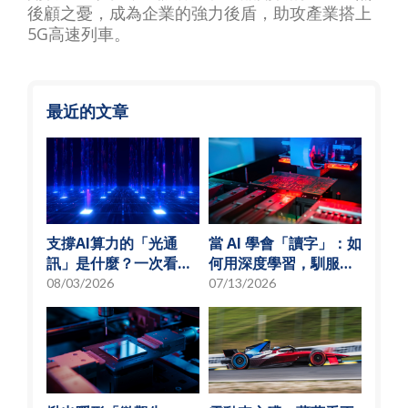
後顧之憂，成為企業的強力後盾，助攻產業搭上
5G高速列車。
最近的文章
支撐AI算力的「光通
當 AI 學會「讀字」：如
訊」是什麼？一次看懂
何用深度學習，馴服
矽光子與光通訊模組發
SMT 產線的誤報風暴
08/03/2026
07/13/2026
展趨勢