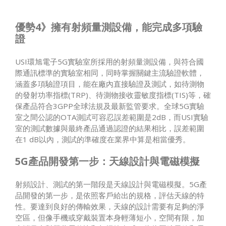
優勢4》擁有射頻量測設備，能完成多項驗
證
USI環旭電子5G實驗室所採用的射頻量測設備，與符合國
際通訊標準的實驗室相同，同時掌握關鍵主流驗證軟體，
涵蓋多項驗證項目，能在廠內直接驗證及測試，如待測物
的發射功率指標(TRP)、待測物接收靈敏度指標(TIS)等，確
保產品符合3GPP全球法規及最新監管要求。全球5G實驗
室之間公認的OTA測試可容忍誤差範圍是2dB，而USI實驗
室的測試數據與最終產品通過認證的結果相比，誤差範圍
在1 dB以內，測試的準確度在業界中算是相當優秀。
5G產品開發第一步：天線設計與電磁模擬
射頻設計、測試的第一階段是天線設計與電磁模擬。5G產
品開發的第一步，是依照客戶給出的規格，評估天線的特
性。要達到良好的傳輸效果，天線的設計需要有足夠的淨
空區，但像手機或穿戴裝置本身輕薄短小，空間有限，加