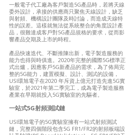
一般電子代工廠為客戶製造5G產品時，若將天線
委外設計，承接的供應商只聚焦天線設計，缺乏
與射頻、機構設計團隊及時討論，而造成天線特
性的誤差。這樣就無法從系統整合的角度設計產
品，很難達成客戶對5G產品規格的要求，從而影
響產品交期及上市的時程。
產品快速迭代、不斷推陳出新，電子製造服務的
能力也得與時俱進。2020年完整的國際5G標準正
式出爐，因應客戶5G新產品的需求，為了佈局完
整的5G能力，建置模擬、設計、測試的設備，
USI環旭電子在2020 年斥資上億元打造先進5G實
驗室，於2021年第二季完工，成為電子製造服務
產業在早期就投入5G實驗室的先驅者。
一站式5G射頻測試鏈
USI環旭電子的5G實驗室擁有一站式射頻測試
鏈，完整四個階段包含5G FR1/FR2的射頻板端設