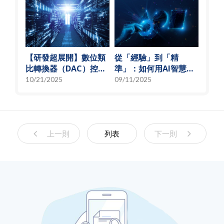
【研發超展開】數位類
從「經驗」到「精
比轉換器（DAC）控制
準」：如何用AI智慧演
偏壓電流創新解決方
算法，實現高效射頻預
10/21/2025
09/11/2025
案，智慧電源的關鍵突
測模型
破
上一則
列表
下一則