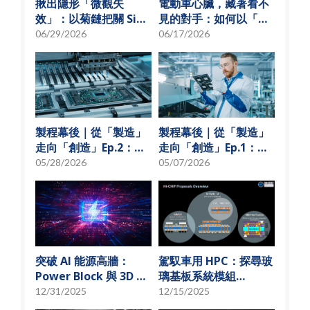
揪出隱形「微觀失
電動車心臟，藏著看不
效」：以菊鏈把關 SiP
見的對手：如何以「物
可靠度測試
理模型化」破解損耗難
06/29/2026
06/17/2026
題？
製程幕後｜從「製造」
製程幕後｜從「製造」
走向「創造」Ep.2：
走向「創造」Ep.1：揭
「從無到有」的技術革
秘 USI技術先行軍
05/28/2026
05/07/2026
新
突破 AI 能源高牆：
駕馭車用 HPC：探尋玻
Power Block 與 3D 微
璃基板系統模組
小化解決方案
(SoMoG) 技術的「最佳
12/31/2025
12/15/2025
甜蜜點」