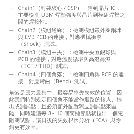
Chain1（封裝核心 / CSP）：連到晶片 IC，
主要檢測 UBM 焊墊強度與晶片到模組焊墊之
間的焊接性。
Chain2（模組邊緣）：檢測模組最外圈錫球
與 EVB PCB 的連接，對應機械衝擊
（Shock）測試。
Chain3（模組中央）：檢測中央區錫球與
PCB 的連接，對應溫度循環與高溫高濕
（TCT / THD）測試。
Chain4（四個角落）：檢測四角與 PCB 的連
接，對應彎曲（Bend）測試。
角落是應力最集中、最容易率先失效的位置，因
此我們特別規定四個角不能當作迴路的輸入、輸
出或測試點，且必須額外配置獨立測試點來區
隔；同時建議每 8～10 個菊鏈節點就拉出一個電
阻測試點，讓日後的失效根因分析（FCA）與除
錯更有效率。