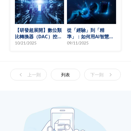
【研發超展開】數位類
從「經驗」到「精
比轉換器（DAC）控制
準」：如何用AI智慧演
偏壓電流創新解決方
算法，實現高效射頻預
10/21/2025
09/11/2025
案，智慧電源的關鍵突
測模型
破
上一則
列表
下一則