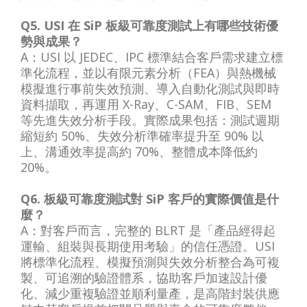
Q5. USI 在 SiP 板級可靠度測試上有哪些技術優
勢與成果？
A：USI 以 JEDEC、IPC 標準結合客戶需求建立標
準化流程，並以有限元素分析（FEA）與熱機械
模擬進行事前失效預測、導入自動化測試與即時
資料擷取，再運用 X-Ray、C-SAM、FIB、SEM
等先進失效分析手段。實際成果包括：測試週期
縮短約 50%、失效分析準確率提升至 90% 以
上、溝通效率提高約 70%、整體成本降低約
20%。
Q6. 板級可靠度測試對 SiP 客戶的實際價值是什
麼？
A：對客戶而言，完整的 BLRT 是「產品經得起
運輸、組裝與長期使用考驗」的信任憑證。USI
將標準化流程、模擬預測與失效分析整合為可複
製、可追溯的驗證體系，協助客戶加速設計優
化、減少重複驗證並順利量產，是高階封裝供應