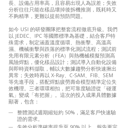
長、設備占用率高，且容易出現人為誤差；失效
分析往往只能在樣品壞掉後拆機推測，既耗時又
不夠精準，更難以提前預防問題。
如今 USI 的研發團隊把整套流程徹底升級。我們
以 JEDEC、IPC 等國際標準為基礎，結合客戶特
殊需求，制定涵蓋溫度循環、熱衝擊、高溫高
濕、機械衝擊與跌落的標準化測試流程；測試前
先用有限元素分析（FEA）與熱機械模擬預測高
風險焊點，優化樣品設計；測試導入自動化設備
與即時資料擷取，輔以大數據趨勢分析快速揪出
異常；失效時再以 X-Ray、C-SAM、FIB、SEM
等先進手段，搭配焊點疲勞壽命模型精準定位失
效機理。三者環環相扣，把可靠度驗證從「碰運
氣」變成「有把握」。這次的投入成果具體數據
顯著，包含：
整體測試週期縮短約 50%，滿足客戶快速驗
證的需求。
失效分析準確率提升至 90% 以上，報告更完