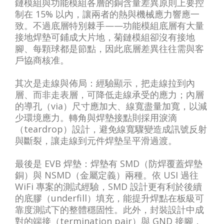
鏈模組與功能模組各層的銅含量差異原則上要控
制在 15% 以內，讓兩者的熱與機械應力響應一
致。不過底層特別棘手——功能模組底層有大量
接地焊墊可鋪成大片地，菊鏈模組卻沒有接地
腳、每顆球都是節點，因此底層差異往往需與客
戶協商核准。
其次是走線與佈局：經驗顯示，把走線拉到內
層、而非走表層，可降低走線承受的應力；內層
的導孔（via）尺寸應加大、線寬盡量加寬，以減
少環境應力。轉角與焊墊接點則採用淚滴
（teardrop）設計，避免線寬驟變造成訊號反射
與斷裂，讓走線到元件焊墊呈平滑過渡。
最後是 EVB 焊墊：焊墊有 SMD（防焊覆蓋焊墊
銅）與 NSMD（金屬定義）兩種。依 USI 過往
WiFi 專案的測試經驗，SMD 設計更有利於後續
的底膠（underfill）填充，能提升焊點在板級可
靠度測試下的整體穩固性。此外，封裝設計中成
對的端接（termination pair）與 GND 接腳，