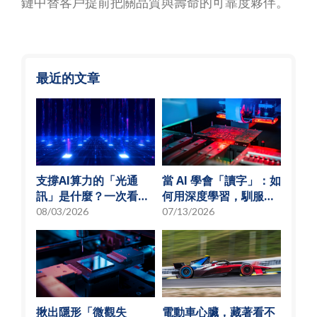
鏈中替客戶提前把關品質與壽命的可靠度夥伴。
最近的文章
支撐AI算力的「光通
當 AI 學會「讀字」：如
訊」是什麼？一次看懂
何用深度學習，馴服
矽光子與光通訊模組發
SMT 產線的誤報風暴
08/03/2026
07/13/2026
展趨勢
揪出隱形「微觀失
電動車心臟，藏著看不