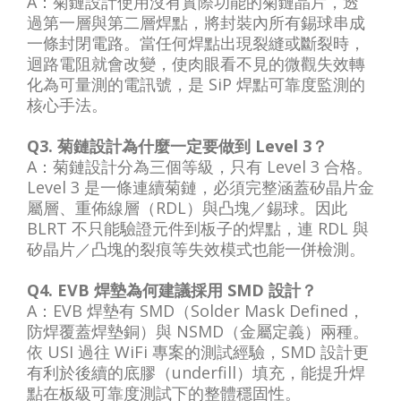
A：菊鏈設計使用沒有實際功能的菊鏈晶片，透
過第一層與第二層焊點，將封裝內所有錫球串成
一條封閉電路。當任何焊點出現裂縫或斷裂時，
迴路電阻就會改變，使肉眼看不見的微觀失效轉
化為可量測的電訊號，是 SiP 焊點可靠度監測的
核心手法。
Q3. 菊鏈設計為什麼一定要做到 Level 3？
A：菊鏈設計分為三個等級，只有 Level 3 合格。
Level 3 是一條連續菊鏈，必須完整涵蓋矽晶片金
屬層、重佈線層（RDL）與凸塊／錫球。因此
BLRT 不只能驗證元件到板子的焊點，連 RDL 與
矽晶片／凸塊的裂痕等失效模式也能一併檢測。
Q4. EVB 焊墊為何建議採用 SMD 設計？
A：EVB 焊墊有 SMD（Solder Mask Defined，
防焊覆蓋焊墊銅）與 NSMD（金屬定義）兩種。
依 USI 過往 WiFi 專案的測試經驗，SMD 設計更
有利於後續的底膠（underfill）填充，能提升焊
點在板級可靠度測試下的整體穩固性。