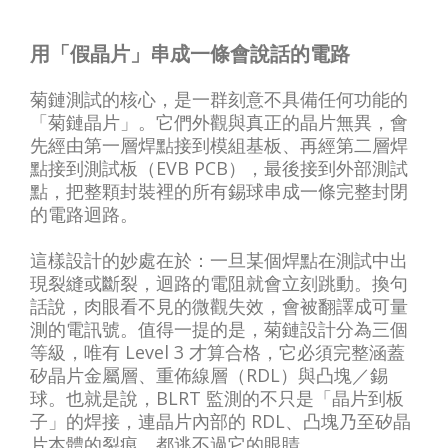
用「假晶片」串成一條會說話的電路
菊鏈測試的核心，是一群刻意不具備任何功能的
「菊鏈晶片」。它們外觀與真正的晶片無異，會
先經由第一層焊點接到模組基板、再經第二層焊
點接到測試板（EVB PCB），最後接到外部測試
點，把整顆封裝裡的所有錫球串成一條完整封閉
的電路迴路。
這樣設計的妙處在於：一旦某個焊點在測試中出
現裂縫或斷裂，迴路的電阻就會立刻跳動。換句
話說，肉眼看不見的微觀失效，會被翻譯成可量
測的電訊號。值得一提的是，菊鏈設計分為三個
等級，唯有 Level 3 才算合格，它必須完整涵蓋
矽晶片金屬層、重佈線層（RDL）與凸塊／錫
球。也就是說，BLRT 監測的不只是「晶片到板
子」的焊接，連晶片內部的 RDL、凸塊乃至矽晶
片本體的裂痕，都逃不過它的眼睛。