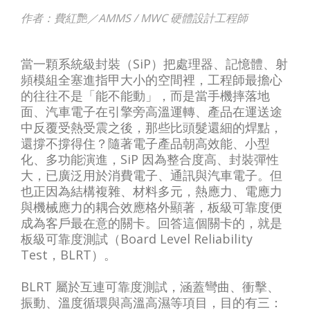
作者：費紅艷／AMMS / MWC 硬體設計工程師
當一顆系統級封裝（SiP）把處理器、記憶體、射
頻模組全塞進指甲大小的空間裡，工程師最擔心
的往往不是「能不能動」，而是當手機摔落地
面、汽車電子在引擎旁高溫運轉、產品在運送途
中反覆受熱受震之後，那些比頭髮還細的焊點，
還撐不撐得住？隨著電子產品朝高效能、小型
化、多功能演進，SiP 因為整合度高、封裝彈性
大，已廣泛用於消費電子、通訊與汽車電子。但
也正因為結構複雜、材料多元，熱應力、電應力
與機械應力的耦合效應格外顯著，板級可靠度便
成為客戶最在意的關卡。回答這個關卡的，就是
板級可靠度測試（Board Level Reliability
Test，BLRT）。
BLRT 屬於互連可靠度測試，涵蓋彎曲、衝擊、
振動、溫度循環與高溫高濕等項目，目的有三：