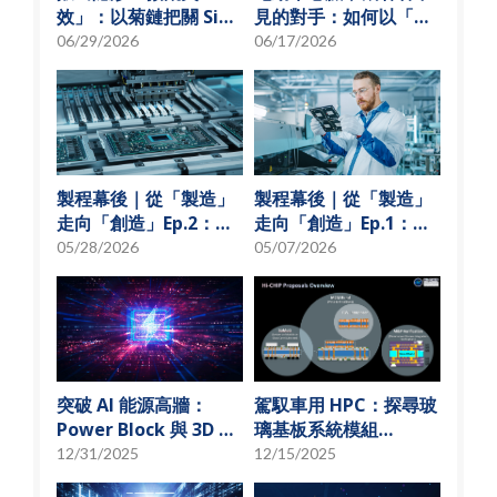
效」：以菊鏈把關 SiP
見的對手：如何以「物
可靠度測試
理模型化」破解損耗難
06/29/2026
06/17/2026
題？
製程幕後｜從「製造」
製程幕後｜從「製造」
走向「創造」Ep.2：
走向「創造」Ep.1：揭
「從無到有」的技術革
秘 USI技術先行軍
05/28/2026
05/07/2026
新
突破 AI 能源高牆：
駕馭車用 HPC：探尋玻
Power Block 與 3D 微
璃基板系統模組
小化解決方案
(SoMoG) 技術的「最佳
12/31/2025
12/15/2025
甜蜜點」