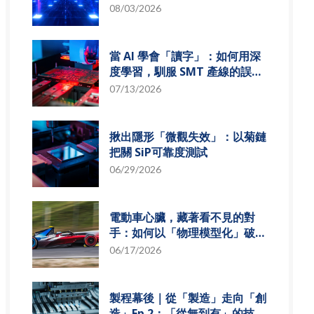
組發展趨勢
08/03/2026
當 AI 學會「讀字」：如何用深
度學習，馴服 SMT 產線的誤報
風暴
07/13/2026
揪出隱形「微觀失效」：以菊鏈
把關 SiP可靠度測試
06/29/2026
電動車心臟，藏著看不見的對
手：如何以「物理模型化」破解
損耗難題？
06/17/2026
製程幕後｜從「製造」走向「創
造」Ep.2：「從無到有」的技術