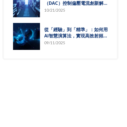
（DAC）控制偏壓電流創新解
決方案，智慧電源的關鍵突破
10/21/2025
從「經驗」到「精準」：如何用
AI智慧演算法，實現高效射頻預
測模型
09/11/2025