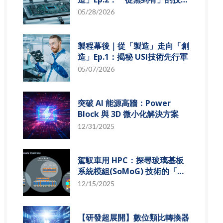
革新
05/28/2026
製程幕後｜從「製造」走向「創
造」Ep.1：揭秘 USI技術先行軍
05/07/2026
突破 AI 能源高牆：Power
Block 與 3D 微小化解決方案
12/31/2025
駕馭車用 HPC：探尋玻璃基板
系統模組(SoMoG) 技術的「最
佳甜蜜點」
12/15/2025
【研發超展開】數位類比轉換器