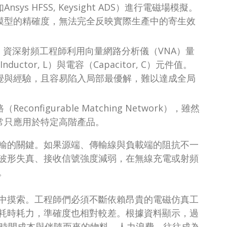
 HFSS, Keysight ADS）進行電磁場模擬。
模型的精確度，無法完全反映實際生產中的寄生效
，資深射頻工程師利用向量網路分析儀（VNA）量
tor, L）與電容（Capacitor, C）元件值。
覺與經驗，且容易陷入局部最優解，難以達成全局
figurable Matching Network），雖然
常只應用於特定高階產品。
輸的關鍵。如果源端、傳輸線與負載端的阻抗不一
波形失真、接收信號強度減弱，在無線充電或射頻
。
中摸索。工程師們必須不斷依賴昂貴的電磁仿真工
耗時耗力，準確度也相對較差。根據資料顯示，過
的時間成本與伴隨而來的物料、人力浪費，往往成為