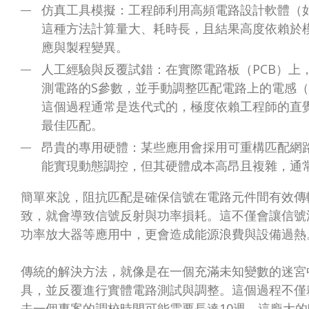
仿真工具模擬：工程師利用高頻電路設計軟體（如Ansys
這種方法計算量大、耗時長，且結果高度依賴於
應與製程變異。
人工經驗與反覆試錯：在實際電路板（PCB）上
測電路的S參數，並手動調整匹配電路上的電感（Induc
這個過程通常是迭代式的，極度依賴工程師的直
最佳匹配。
昂貴的專用硬體：某些應用會採用可重構匹配網路（Recon
能實現動態調控，但其硬體成本高昂且複雜，通
簡單來說，阻抗匹配是確保信號在電路元件間有效傳
致，就會導致信號反射與功率損耗。這不僅會讓信號
功率放大器等應用中，更會造成能源浪費與設備過熱
傳統的解決方法，就像是在一個充滿未知變數的迷宮
具，並反覆進行實體電路測試與調整。這個過程不僅
去一個專案的調校時間可能需要長達10週。這龐大