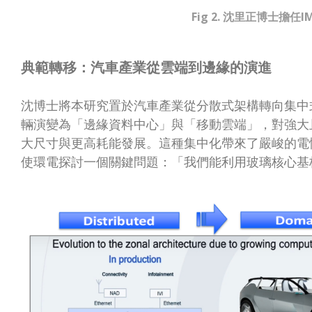
Fig 2. 沈里正博士擔任I
典範轉移：汽車產業從雲端到邊緣的演進
沈博士將本研究置於汽車產業從分散式架構轉向集中式「
輛演變為「邊緣資料中心」與「移動雲端」，對強大且具
大尺寸與更高耗能發展。這種集中化帶來了嚴峻的電
使環電探討一個關鍵問題：「我們能利用玻璃核心基