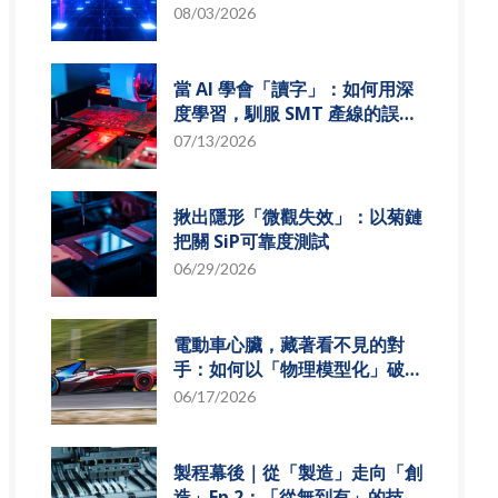
組發展趨勢
08/03/2026
當 AI 學會「讀字」：如何用深
度學習，馴服 SMT 產線的誤報
風暴
07/13/2026
揪出隱形「微觀失效」：以菊鏈
把關 SiP可靠度測試
06/29/2026
電動車心臟，藏著看不見的對
手：如何以「物理模型化」破解
損耗難題？
06/17/2026
製程幕後｜從「製造」走向「創
造」Ep.2：「從無到有」的技術