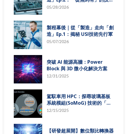
革新
05/28/2026
製程幕後｜從「製造」走向「創
造」Ep.1：揭秘 USI技術先行軍
05/07/2026
突破 AI 能源高牆：Power
Block 與 3D 微小化解決方案
12/31/2025
駕馭車用 HPC：探尋玻璃基板
系統模組(SoMoG) 技術的「最
佳甜蜜點」
12/15/2025
【研發超展開】數位類比轉換器