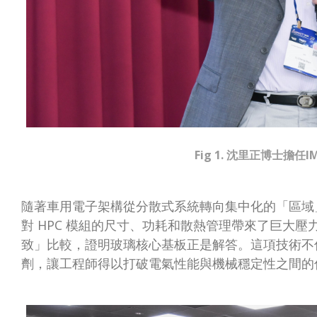
Fig 1. 沈里正博士擔任I
隨著車用電子架構從分散式系統轉向集中化的「區域」(
對 HPC 模組的尺寸、功耗和散熱管理帶來了巨大
致」比較，證明玻璃核心基板正是解答。這項技術不
劑，讓工程師得以打破電氣性能與機械穩定性之間的