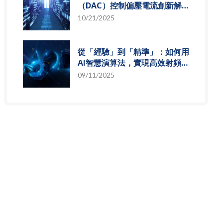
（DAC）控制偏壓電流創新解
決方案，智慧電源的關鍵突破
10/21/2025
從「經驗」到「精準」：如何用
AI智慧演算法，實現高效射頻預
測模型
09/11/2025