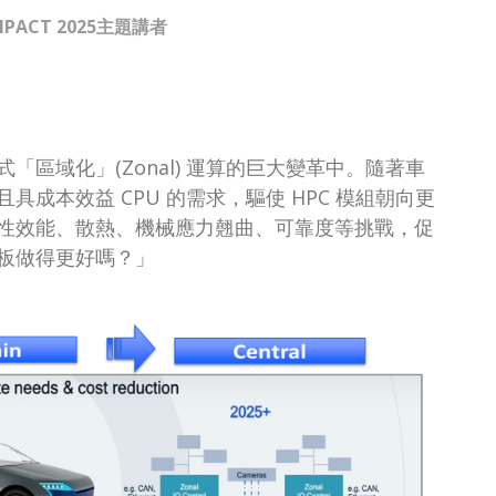
MPACT 2025主題講者
區域化」(Zonal) 運算的巨大變革中。隨著車
成本效益 CPU 的需求，驅使 HPC 模組朝向更
性效能、散熱、機械應力翹曲、可靠度等挑戰，促
板做得更好嗎？」