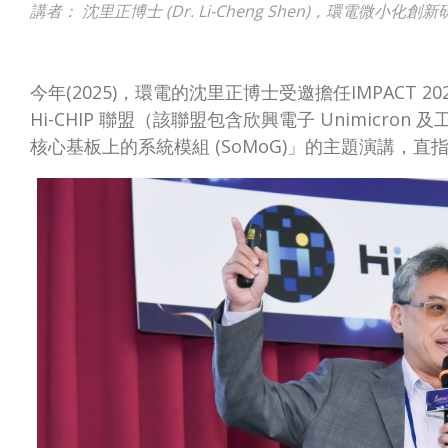
講者： 沈里正博士 (Dr. Li-Cheng Shen)，環電微小化創新
今年(2025)，環電的沈里正博士受邀擔任IMPACT
Hi-CHIP 聯盟（該聯盟包含欣興電子 Unimicron
核心基板上的系統模組 (SoMoG)」的主題演講，