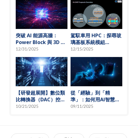
突破 AI 能源高牆：
駕馭車用 HPC：探尋玻
Power Block 與 3D 微
璃基板系統模組
小化解決方案
(SoMoG) 技術的「最佳
12/31/2025
12/15/2025
甜蜜點」
【研發超展開】數位類
從「經驗」到「精
比轉換器（DAC）控制
準」：如何用AI智慧演
偏壓電流創新解決方
算法，實現高效射頻預
10/21/2025
09/11/2025
案，智慧電源的關鍵突
測模型
破