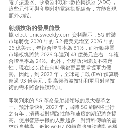
電子振盪器、收發器和類比數位轉換器 (ADC) ，
這些元件可與印刷射頻電路搭配組合，方能實現
額外功能。
射頻技術的發展前景
據 electronicsweekly.com 資料顯示，5G 封裝
市場將從 2020 年的 5.2 億美元增至 2026 年的
26 億美元，年複合增長率為 31%，而行動裝置
市場板塊將於 2026 年達到 43 億美元左右，年複
合增長率為 24%。此外，全球政治環境不確定
性，現在比以往任何時候都更需要掌握軍力優
勢。因此，到 2022 年，全球電子戰 (EW) 預算將
超過 93 億美元，對高頻微波技術和軍用射頻技
術的需求將會持續增加。
即將到來的 5G 革命是射頻領域的最大變革之
一。預計最快到 2027 年，屆時 5G 網路將已行
之有年，消費者對網路性能和速度的期望將會提
高。使用智慧手機的人數越多，對資料傳輸的需
求就會越高，低於 6GHZ 的頻寬將無法應對這樣