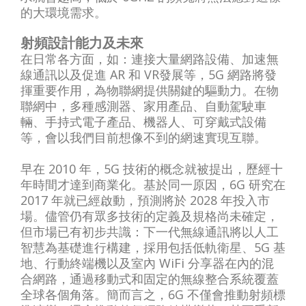
的大環境需求。
射頻設計能力及未來
在日常各方面，如：連接大量網路設備、加速無
線通訊以及促進 AR 和 VR發展等，5G 網路將發
揮重要作用，為物聯網提供關鍵的驅動力。在物
聯網中，多種感測器、家用產品、自動駕駛車
輛、手持式電子產品、機器人、可穿戴式設備
等，會以我們目前想像不到的網速實現互聯。
早在 2010 年，5G 技術的概念就被提出，歷經十
年時間才達到商業化。基於同一原因，6G 研究在
2017 年就已經啟動，預測將於 2028 年投入市
場。儘管仍有眾多技術的定義及規格尚未確定，
但市場已有初步共識：下一代無線通訊將以人工
智慧為基礎進行構建，採用包括低軌衛星、5G 基
地、行動終端機以及室內 WiFi 分享器在內的混
合網路，通過移動式和固定的無線整合系統覆蓋
全球各個角落。簡而言之，6G 不僅會推動射頻標