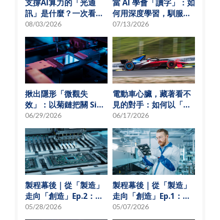
支撐AI算力的「光通
當 AI 學會「讀字」：如
訊」是什麼？一次看懂
何用深度學習，馴服
矽光子與光通訊模組發
SMT 產線的誤報風暴
08/03/2026
07/13/2026
展趨勢
揪出隱形「微觀失
電動車心臟，藏著看不
效」：以菊鏈把關 SiP
見的對手：如何以「物
可靠度測試
理模型化」破解損耗難
06/29/2026
06/17/2026
題？
製程幕後｜從「製造」
製程幕後｜從「製造」
走向「創造」Ep.2：
走向「創造」Ep.1：揭
「從無到有」的技術革
秘 USI技術先行軍
05/28/2026
05/07/2026
新