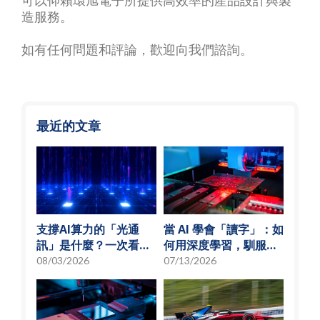
可以仰賴環旭電子所提供高效率的產品設計與製
造服務。
如有任何問題和評論，歡迎
向我們諮詢
。
最近的文章
支撐AI算力的「光通
當 AI 學會「讀字」：如
訊」是什麼？一次看懂
何用深度學習，馴服
矽光子與光通訊模組發
SMT 產線的誤報風暴
08/03/2026
07/13/2026
展趨勢