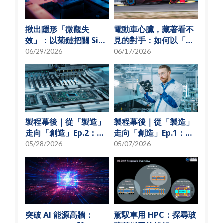
揪出隱形「微觀失
電動車心臟，藏著看不
效」：以菊鏈把關 SiP
見的對手：如何以「物
可靠度測試
理模型化」破解損耗難
06/29/2026
06/17/2026
題？
製程幕後｜從「製造」
製程幕後｜從「製造」
走向「創造」Ep.2：
走向「創造」Ep.1：揭
「從無到有」的技術革
秘 USI技術先行軍
05/28/2026
05/07/2026
新
突破 AI 能源高牆：
駕馭車用 HPC：探尋玻