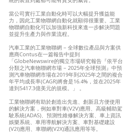
統的裝置到處都可能有資安的威脅。
當公司實行工業自動化時可以大幅提升獲益能
力，因此工業物聯網自動化就顯得很重要。工業
物聯網自動化可以加強新科技來進一步解決問題
並提升生產力與作業流程。
汽車工業的工業物聯網
– 全球數位產品與方案供
應商Contus在一篇報告中提到
「GlobeNewswire的獨立市場研究報告『依平台
分類之汽車物聯網市場 – 2025年全球預測』中預
測汽車物聯網市場在2019年到2025年之間的複合
年平均成長率(CAGR)將會是16.4%，並在2025年
達到5417.3億美元的規模。」 。
工業物聯網有助於創造出先進、創新且方便使用
的解決方案，例如車對車(V2V)應用、高級輔助駕
駛系統(ADAS)、預測性維修解決方案、車上資訊
娛樂系統、車用導航解決方案、車對基礎建設
(V2I)應用、車聯網(V2X)通訊應用等等。