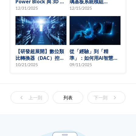
Power Block 與 3D 微
璃基板系統模組
小化解決方案
(SoMoG) 技術的「最佳
12/31/2025
12/15/2025
甜蜜點」
【研發超展開】數位類
從「經驗」到「精
比轉換器（DAC）控制
準」：如何用AI智慧演
偏壓電流創新解決方
算法，實現高效射頻預
10/21/2025
09/11/2025
案，智慧電源的關鍵突
測模型
破
上一則
列表
下一則