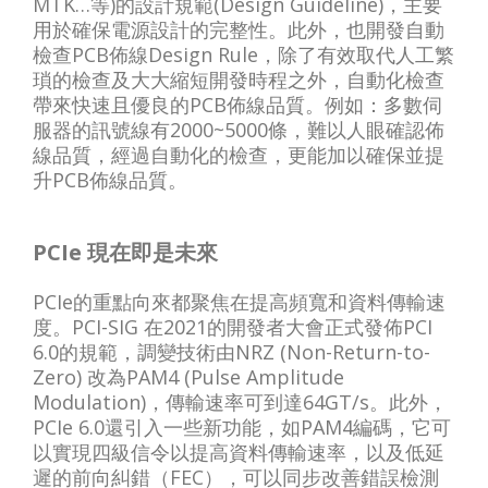
MTK…等)的設計規範(Design Guideline)，主要
用於確保電源設計的完整性。此外，也開發自動
檢查PCB佈線Design Rule，除了有效取代人工繁
瑣的檢查及大大縮短開發時程之外，自動化檢查
帶來快速且優良的PCB佈線品質。例如：多數伺
服器的訊號線有2000~5000條，難以人眼確認佈
線品質，經過自動化的檢查，更能加以確保並提
升PCB佈線品質。
PCIe 現在即是未來
PCIe的重點向來都聚焦在提高頻寬和資料傳輸速
度。PCI-SIG 在2021的開發者大會正式發佈PCI
6.0的規範，調變技術由NRZ (Non-Return-to-
Zero) 改為PAM4 (Pulse Amplitude
Modulation)，傳輸速率可到達64GT/s。此外，
PCIe 6.0還引入一些新功能，如PAM4編碼，它可
以實現四級信令以提高資料傳輸速率，以及低延
遲的前向糾錯（FEC），可以同步改善錯誤檢測