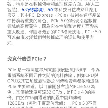
破，特別是在數據傳輸和處理速度方面。AI(人工
智慧)、
IoT(物聯網)
、
5G
等科技日益成熟且應用
廣泛，其中PCI Express（PCIe）技術在這些產業
中扮演著重要的角色。PCIe 5.0的出現引起數據
領域的高度關注，因為它在性能和速度方面帶來
重大改進。伴隨著最新的PCB模擬技術，PCIe 5.0
可以徹底改變我們對數據處理的認知和使用方
式。
究竟什麼是PCIe？
PCIe 是⼀種⾼速串列電腦擴展匯流排標準，作為
電腦系統不同元件之間的資料傳輸，例如CPU與
GPU或其它加速處理器之間傳輸資料都依賴這條
PCIe 主要幹道。以目前開發主流的PCIe 5.0 為
例，其傳輸速度可達32 GT/s，是PCIe 4.0的兩
倍。由於在16個通道的配置中能夠傳輸
128GB/s（每秒千百萬位元組），PCIe 5.0不僅