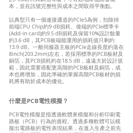
本，並在訊號完整性與成本之間取得平衡點。
以典型只有一個連接通道的PCIe5為例，扣除掉
前端CPU Chip約9 dB損耗、後端的PCIe標準卡
(Add-in card)約9.5 dB損耗及保留10%設計餘量
約3.6 dB，其PCB板端能運用的損耗值只剩約
13.9 dB。一般伺服器主板的PCIe走線長度約落在
8inch(203.2mm)左右，若採用標準的PCB板材及
銅箔，其PCB損耗約在18.5 dB，遠遠大於設計規
範，因此需要搭配更高階的PCB板材及銅箔，成
本也將增加，因此準確的掌握高階PCB板材的損
耗將有助於成本的優化。
什麼是PCB電性模擬？
PCB電性模擬是指透過軟體來模擬和分析印刷電
路板（PCB）行為的過程。透過多種軟體可以模
擬出電路板的電性表現結果，在進入生產之前先