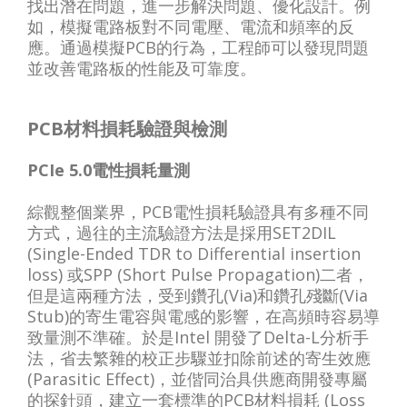
找出潛在問題，進一步解決問題、優化設計。例
如，模擬電路板對不同電壓、電流和頻率的反
應。通過模擬PCB的行為，工程師可以發現問題
並改善電路板的性能及可靠度。
PCB材料損耗驗證與檢測
PCIe 5.0電性損耗量測
綜觀整個業界，PCB電性損耗驗證具有多種不同
方式，過往的主流驗證方法是採用SET2DIL
(Single-Ended TDR to Differential insertion
loss) 或SPP (Short Pulse Propagation)二者，
但是這兩種方法，受到鑽孔(Via)和鑽孔殘斷(Via
Stub)的寄生電容與電感的影響，在高頻時容易導
致量測不準確。於是Intel 開發了Delta-L分析手
法，省去繁雜的校正步驟並扣除前述的寄生效應
(Parasitic Effect)，並偕同治具供應商開發專屬
的探針頭，建立一套標準的PCB材料損耗 (Loss