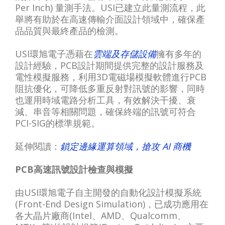
Per Inch) 量測手法。USI已建立此量測流程，此
舉將有助於在高速傳輸介面設計領域中，確保產
品品質與最終產品的檢測。
USI環旭電子憑藉在
雲端及存儲設備
擁有多年的
設計經驗，PCB設計期間提供完整的設計服務及
電性模擬服務，利用3D電磁場模擬軟體進行PCB
阻抗優化，可降低多重反射對訊號的影響，同時
也運用時域電路分析工具，有效解決干擾、衰
減、串音等相關問題，確保終端的訊號可符合
PCI-SIG的標準規範。
延伸閱讀：
鎖定邊緣運算領域，搶攻 AI 商機
PCB高速訊號設計檢查與模擬
由USI環旭電子自主開發的自動化設計模擬系統
(Front-End Design Simulation)，已成功應用在
各大晶片廠商(Intel、AMD、Qualcomm、