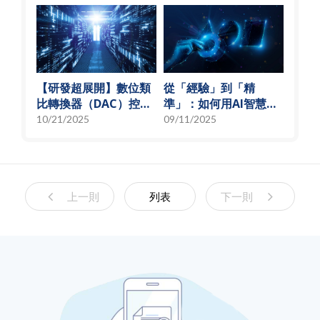
甜蜜點」
【研發超展開】數位類
從「經驗」到「精
比轉換器（DAC）控制
準」：如何用AI智慧演
偏壓電流創新解決方
算法，實現高效射頻預
10/21/2025
09/11/2025
案，智慧電源的關鍵突
測模型
破
上一則
列表
下一則