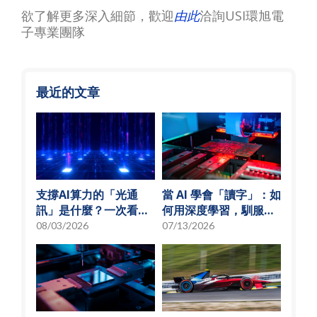
欲了解更多深入細節，歡迎
由此
洽詢USI環旭電
子專業團隊
最近的文章
支撐AI算力的「光通
當 AI 學會「讀字」：如
訊」是什麼？一次看懂
何用深度學習，馴服
矽光子與光通訊模組發
SMT 產線的誤報風暴
08/03/2026
07/13/2026
展趨勢