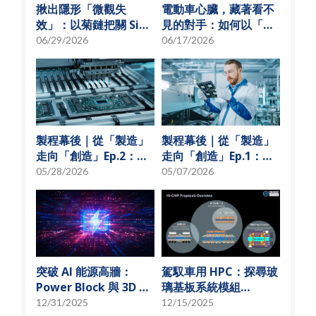
揪出隱形「微觀失
電動車心臟，藏著看不
效」：以菊鏈把關 SiP
見的對手：如何以「物
可靠度測試
理模型化」破解損耗難
06/29/2026
06/17/2026
題？
製程幕後｜從「製造」
製程幕後｜從「製造」
走向「創造」Ep.2：
走向「創造」Ep.1：揭
「從無到有」的技術革
秘 USI技術先行軍
05/28/2026
05/07/2026
新
突破 AI 能源高牆：
駕馭車用 HPC：探尋玻
Power Block 與 3D 微
璃基板系統模組
小化解決方案
(SoMoG) 技術的「最佳
12/31/2025
12/15/2025