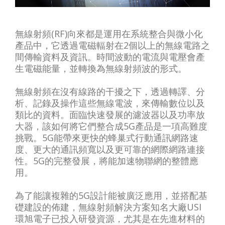
無線射頻(RF)向來都是運用在系統整合與微小化
產品中，它透過電磁輻射在2個以上的無線電路之
間傳輸資料及資訊。時間波動的電流與電壓會產
生電磁能量，並轉換為無線射頻波的形式。
無線射頻在沒有線路的干擾之下，透過轉譯、分
析、記錄及操作這些無線電波，來傳輸數位以及
類比的資料。面臨快速發展的濾波器以及功率放
大器，該如何將它們整合成5G產品是一項高難度
挑戰。5G能帶來更快的蜂巢式行動通訊網路速
度、更大的通訊頻寬以及更可靠的網際網路連接
性。5G的完整發展，將能加速物聯網的整體應
用。
為了能讓複雜的5G設計能被廣泛應用，並搭配基
礎建設的佈建，無線射頻解決方案知名大廠USI
環旭電子已投入研發資源，尤其是在先進材料的