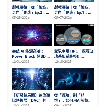
製程幕後｜從「製造」
製程幕後｜從「製造」
走向「創造」Ep.2：
走向「創造」Ep.1：揭
「從無到有」的技術革
秘 USI技術先行軍
05/28/2026
05/07/2026
新
突破 AI 能源高牆：
駕馭車用 HPC：探尋玻
Power Block 與 3D 微
璃基板系統模組
小化解決方案
(SoMoG) 技術的「最佳
12/31/2025
12/15/2025
甜蜜點」
【研發超展開】數位類
從「經驗」到「精
比轉換器（DAC）控制
準」：如何用AI智慧演
偏壓電流創新解決方
算法，實現高效射頻預
10/21/2025
09/11/2025