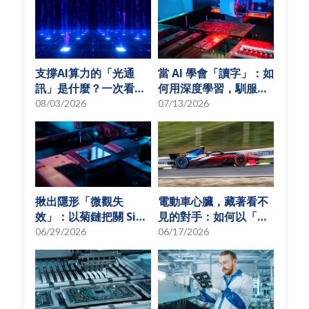
支撐AI算力的「光通
當 AI 學會「讀字」：如
訊」是什麼？一次看懂
何用深度學習，馴服
矽光子與光通訊模組發
SMT 產線的誤報風暴
08/03/2026
07/13/2026
展趨勢
揪出隱形「微觀失
電動車心臟，藏著看不
效」：以菊鏈把關 SiP
見的對手：如何以「物
可靠度測試
理模型化」破解損耗難
06/29/2026
06/17/2026
題？