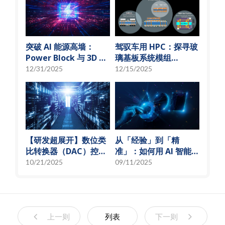
突破 AI 能源高墙：
驾驭车用 HPC：探寻玻
Power Block 与 3D 微
璃基板系统模组
小化解决方案
(SoMoG) 技术的「最佳
12/31/2025
12/15/2025
甜蜜点」
【研发超展开】数位类
从「经验」到「精
比转换器（DAC）控制
准」：如何用 AI 智能演
偏压电流创新解决方
算法，实现高效射频预
10/21/2025
09/11/2025
案，智慧电源的关键突
测模型
破
上一则
列表
下一则