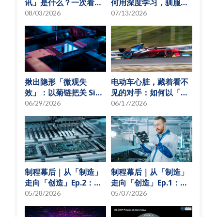
讯」是什么？一次看懂
何用深度学习，驯服
硅光子与光通讯模组发
SMT 产线的误报风暴
08/03/2026
07/13/2026
展趋势
揪出隐形「微观失
电动车心脏，藏着看不
效」：以菊链把关 SiP
见的对手：如何以「物
可靠度测试
理模型化」破解损耗难
06/29/2026
06/17/2026
题？
制程幕后｜从「制造」
制程幕后｜从「制造」
走向「创造」Ep.2：
走向「创造」Ep.1：揭
「从无到有」的技术革
秘 USI技术先行军
05/28/2026
05/07/2026
新