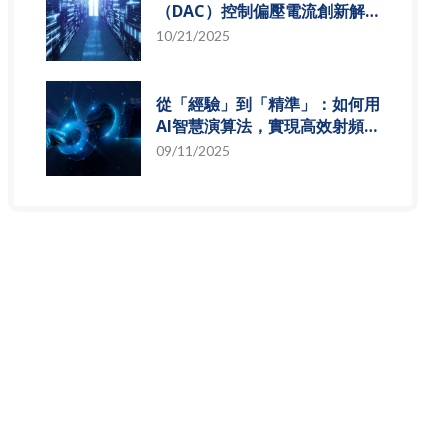
（DAC）控制偏壓電流創新解
決方案，智慧電源的關鍵突破
10/21/2025
從「經驗」到「精準」：如何用
AI智慧演算法，實現高效射頻預
測模型
09/11/2025