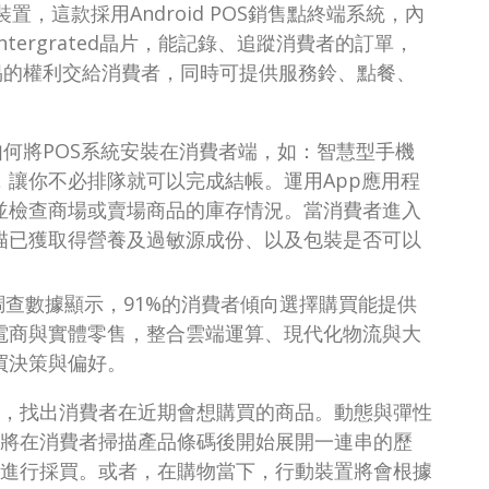
r裝置，這款採用Android POS銷售點終端系統，內
ntergrated晶片，能記錄、追蹤消費者的訂單，
將交易的權利交給消費者，同時可提供服務鈴、點餐、
如何將POS系統安裝在消費者端，如：智慧型手機
讓你不必排隊就可以完成結帳。運用App應用程
並檢查商場或賣場商品的庫存情況。當消費者進入
描已獲取得營養及過敏源成份、以及包裝是否可以
re調查數據顯示，91%的消費者傾向選擇購買能提供
電商與實體零售，整合雲端運算、現代化物流與大
買決策與偏好。
，找出消費者在近期會想購買的商品。動態與彈性
將在消費者掃描產品條碼後開始展開一連串的歷
進行採買。或者，在購物當下，行動裝置將會根據