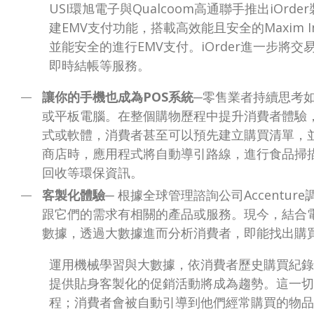
USI環旭電子與Qualcoom高通聯手推出iOrde
建EMV支付功能，搭載高效能且安全的Maxim I
並能安全的進行EMV支付。iOrder進一步
即時結帳等服務。
讓你的手機也成為POS系統
─零售業者持續思考
或平板電腦。在整個購物歷程中提升消費者體驗，
式或軟體，消費者甚至可以預先建立購買清單，
商店時，應用程式將自動導引路線，進行食品掃
回收等環保資訊。
客製化體驗
─ 根據全球管理諮詢公司Accentu
跟它們的需求有相關的產品或服務。現今，結合
數據，透過大數據進而分析消費者，即能找出購
運用機械學習與大數據，依消費者歷史購買紀錄
提供貼身客製化的促銷活動將成為趨勢。這一切
程；消費者會被自動引導到他們經常購買的物品