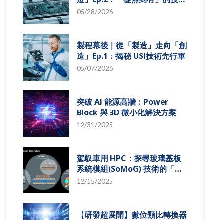
革新
05/28/2026
製程幕後｜從「製造」走向「創
造」Ep.1：揭秘 USI技術先行軍
05/07/2026
突破 AI 能源高牆：Power
Block 與 3D 微小化解決方案
12/31/2025
駕馭車用 HPC：探尋玻璃基板
系統模組(SoMoG) 技術的「最
佳甜蜜點」
12/15/2025
【研發超展開】數位類比轉換器