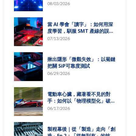
組發展趨勢
08/03/2026
當 AI 學會「讀字」：如何用深
度學習，馴服 SMT 產線的誤報
風暴
07/13/2026
揪出隱形「微觀失效」：以菊鏈
把關 SiP可靠度測試
06/29/2026
電動車心臟，藏著看不見的對
手：如何以「物理模型化」破解
損耗難題？
06/17/2026
製程幕後｜從「製造」走向「創
造」Ep.2：「從無到有」的技術