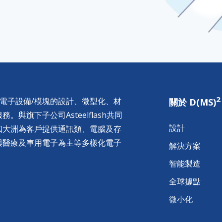
2
供電子設備/模塊的設計、微型化、材
關於 D(MS)
與旗下子公司Asteelflash共同
設計
四大洲為客戶提供通訊類、電腦及存
與醫療及車用電子為主等多樣化電子
解決方案
智能製造
全球據點
微小化