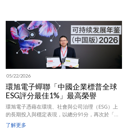
05/22/2026
環旭電子蟬聯「中國企業標普全球
ESG評分最佳1%」最高榮譽
環旭電子憑藉在環境、社會與公司治理（ESG）上
的長期投入與穩定表現，以總分91分，再次於「電
子設備、儀器與零組件產業」（Electronic
了解更多