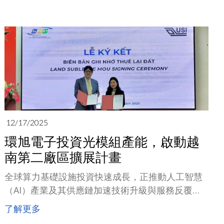
杉磯會議中心‌召開的OFC大會（Optical Fiber
Communication Conference and Exhibition）。
12/17/2025
環旭電子投資光模組產能，啟動越
南第二廠區擴展計畫
全球算力基礎設施投資快速成長，正推動人工智慧
（AI）產業及其供應鏈加速技術升級與服務反覆運
算。今年以來，USI環旭電子積極佈局數據中心相關
了解更多
業務，聚焦伺服器板卡（包括AI加速卡與伺服器主