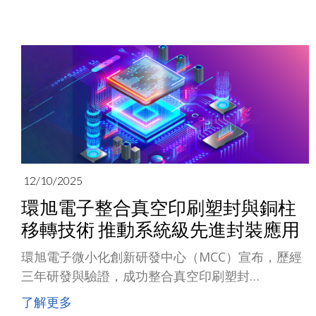
標普全球永續年鑑》。
12/10/2025
環旭電子整合真空印刷塑封與銅柱
移轉技術 推動系統級先進封裝應用
環旭電子微小化創新研發中心（MCC）宣布，歷經
三年研發與驗證，成功整合真空印刷塑封
（Vacuum Printing Encapsulation, VPE）技術與
了解更多
高徑深比（>1:3）銅柱巨量移轉技術，並率先導入