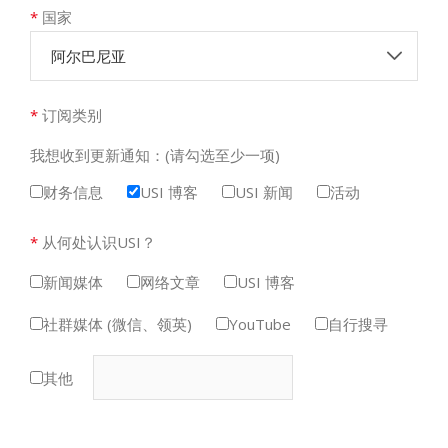
*
国家
阿尔巴尼亚
*
订阅类别
我想收到更新通知：(请勾选至少一项)
财务信息
USI 博客
USI 新闻
活动
*
从何处认识USI？
新闻媒体
网络文章
USI 博客
社群媒体 (微信、领英)
YouTube
自行搜寻
其他